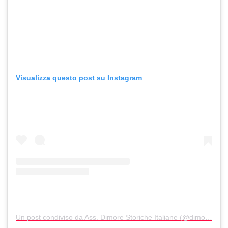
Visualizza questo post su Instagram
Un post condiviso da Ass. Dimore Storiche Italiane (@dimore_storiche_italiane)