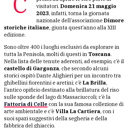
Castelli, rocche, ville e giardini sono
visitatori.
Domenica 21 maggio
2023
, infatti, torna la giornata
nazionale dell’associazione
Dimore
storiche italiane
, giunta quest’anno alla XIII
edizione.
Sono oltre 400 i luoghi esclusivi da esplorare in
tutta la Penisola, molti di questi in
Toscana
.
Nella lista delle tenute aderenti, ad esempio, c’è il
castello di Gargonza
, che secondo alcuni
storici ospitò Dante Alighieri per un incontro tra
ghibellini fiorentini e aretini; c’è
La Brilla
,
l’antico opificio destinato alla brillatura del riso
sulle sponde del lago di Massaciuccoli; c’è la
Fattoria di Celle
con la sua famosa collezione di
arte ambientale e c’è
Villa La Cartiera
, con i
suoi spazi suggestivi della segheria e della
fabbrica del ghiaccio.