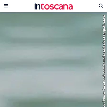
© https://www.facebook.com/scuolacanisalvataggiofirenze