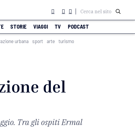
Cerca nel sito
TE
STORIE
VIAGGI
TV
PODCAST
razione urbana
sport
arte
turismo
izione del
ggio. Tra gli ospiti Ermal