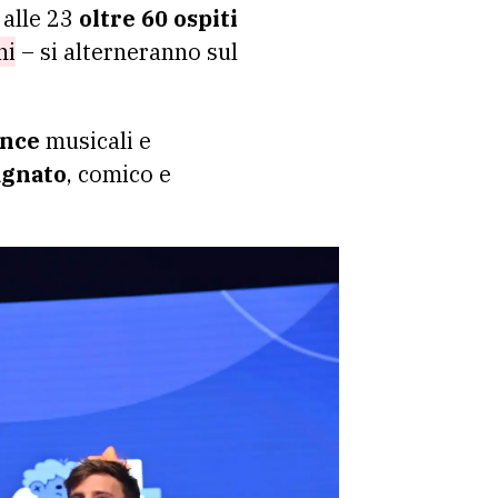
 alle 23
oltre 60 ospiti
ni
– si alterneranno sul
ance
musicali e
agnato
, comico e