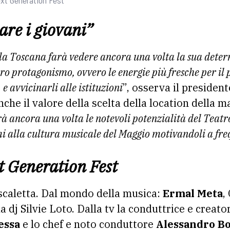
are i giovani”
 la Toscana farà vedere ancora una volta la sua dete
loro protagonismo, ovvero le energie più fresche per il p
 e avvicinarli alle istituzioni
”, osserva il presiden
che il valore della scelta della location della m
à ancora una volta le notevoli potenzialità del Teatr
i alla cultura musicale del Maggio motivandoli a fre
xt Generation Fest
scaletta. Dal mondo della musica:
Ermal Meta
,
la dj Silvie Loto. Dalla tv la conduttrice e creato
essa
e lo chef e noto conduttore
Alessandro B