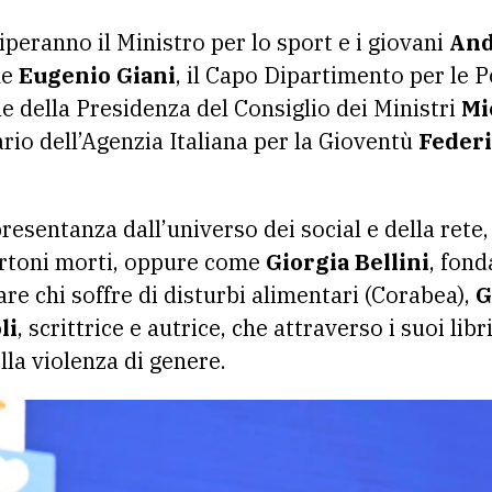
ciperanno il Ministro per lo sport e i giovani
And
ne
Eugenio Giani
, il Capo Dipartimento per le Po
le della Presidenza del Consiglio dei Ministri
Mi
io dell’Agenzia Italiana per la Gioventù
Federi
presentanza dall’universo dei social e della ret
artoni morti, oppure come
Giorgia Bellini
, fond
are chi soffre di disturbi alimentari (Corabea),
G
li
, scrittrice e autrice, che attraverso i suoi libri
lla violenza di genere.