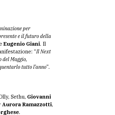
rminazione per
resente e il futuro della
te
Eugenio Giani
. Il
anifestazione: “
Il Next
o del Maggio,
quentarlo tutto l’anno
”.
 Olly, Sethu,
Giovanni
r
Aurora Ramazzotti
,
orghese
.