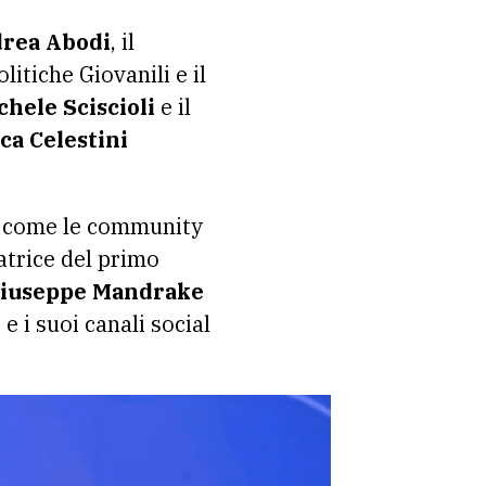
rea Abodi
, il
litiche Giovanili e il
chele Sciscioli
e il
ca Celestini
e, come le community
atrice del primo
iuseppe Mandrake
 e i suoi canali social