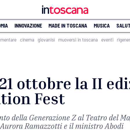
MIA
INNOVAZIONE
MADE IN TOSCANA
MUSICA
SALU
imentare
cinema
giovanisì
muoversi in toscana
eventi
rigene
 21 ottobre la II ed
tion Fest
vento della Generazione Z al Teatro del Ma
 Aurora Ramazzotti e il ministro Abodi