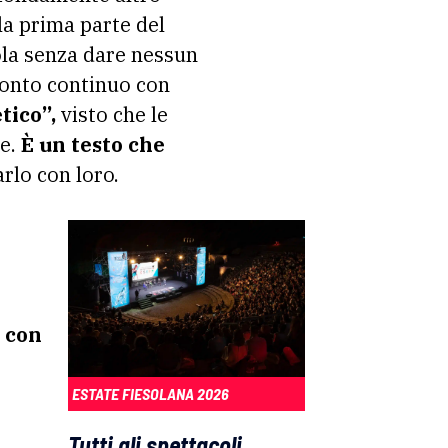
la prima parte del
rola senza dare nessun
fronto continuo con
tico”,
visto che le
re.
È un testo che
rlo con loro.
 con
ESTATE FIESOLANA 2026
Tutti gli spettacoli