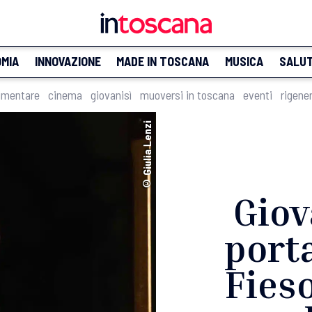
MIA
INNOVAZIONE
MADE IN TOSCANA
MUSICA
SALU
imentare
cinema
giovanisì
muoversi in toscana
eventi
rigene
© Giulia Lenzi
Giov
porta
Fieso