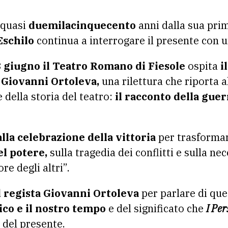
i quasi
duemilacinquecento
anni dalla sua pri
Eschilo
continua a interrogare il presente con 
 giugno il Teatro Romano di Fiesole
ospita
i
 Giovanni Ortoleva,
una rilettura che riporta a
 della storia del teatro:
il racconto della guer
lla celebrazione della vittoria
per trasformar
el potere,
sulla tragedia dei conflitti e sulla ne
re degli altri”.
 regista
Giovanni Ortoleva
per parlare di qu
sico e il nostro tempo
e del significato che
I Per
 del presente.