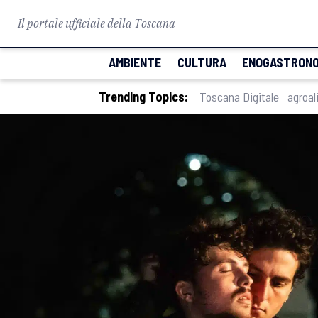
Il portale ufficiale della Toscana
AMBIENTE
CULTURA
ENOGASTRONO
Trending Topics:
Toscana Digitale
agroal