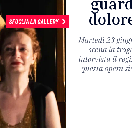
guard
dolore
SFOGLIA LA GALLERY
Martedì 23 giugn
scena la trag
intervista il re
questa opera si