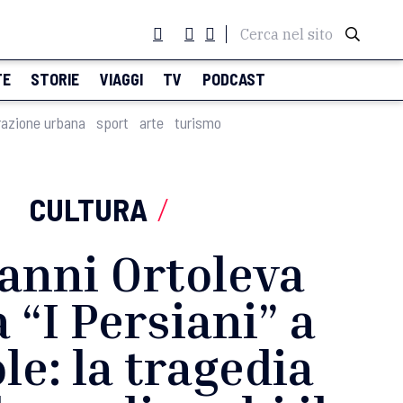
Cerca nel sito
TE
STORIE
VIAGGI
TV
PODCAST
razione urbana
sport
arte
turismo
CULTURA
/
anni Ortoleva
 “I Persiani” a
le: la tragedia