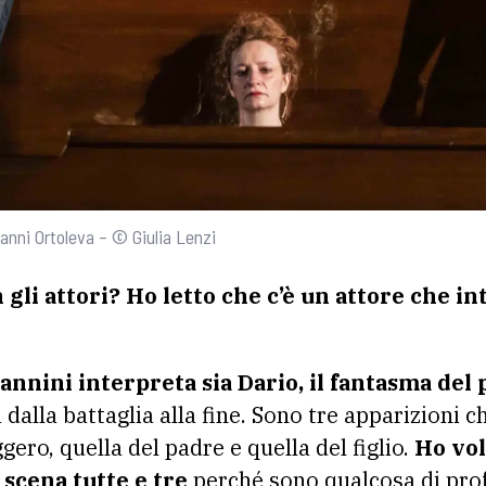
ovanni Ortoleva – © Giulia Lenzi
gli attori? Ho letto che c’è un attore che in
annini interpreta sia Dario, il fantasma del p
 dalla battaglia alla fine. Sono tre apparizioni c
gero, quella del padre e quella del figlio.
Ho vol
 scena tutte e tre
perché sono qualcosa di pro