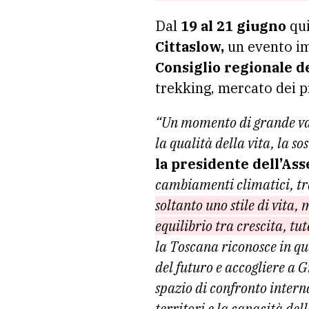
Dal
19 al 21 giugno
qu
Cittaslow,
un evento im
Consiglio regionale d
trekking, mercato dei pr
“Un momento di grande valo
la qualità della vita, la s
la presidente dell’As
cambiamenti climatici, tr
soltanto uno stile di vita
equilibrio tra crescita, tu
la Toscana riconosce in qu
del futuro e accogliere a 
spazio di confronto interna
territori e la capacità del