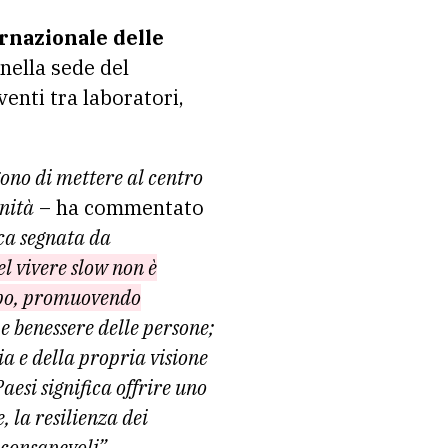
rnazionale delle
nella sede del
venti tra laboratori,
gono di mettere al centro
unità
– ha commentato
ca segnata da
del vivere slow non è
uppo, promuovendo
 e benessere delle persone;
a e della propria visione
esi significa offrire uno
, la resilienza dei
ù consapevoli”