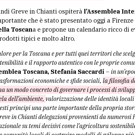
indi Greve in Chianti ospiterà
l’Assemblea Inte
portante che è stato presentato oggi a Firenze 
ella Toscan
a e propone un calendario ricco di e
odotti tipici e molto altro.
re per la Toscana e per tutti quei territori che scel
ostenibilità e il rapporto autentico con le proprie com
semblea Toscana, Stefania Saccardi
–
in un’epo
asformazioni economiche e sfide sociali,
la filosofia 
, ma un modo concreto di governare i processi di svil
tela dell’ambiente,
valorizzazione delle identità locali
esti principi una parte importante della propria stori
Greve in Chianti delegazioni provenienti da numerosi Pa
zionale su temi decisivi come l’agricoltura sostenibile
le comunità locali di costruire modelli di sviluppo pi