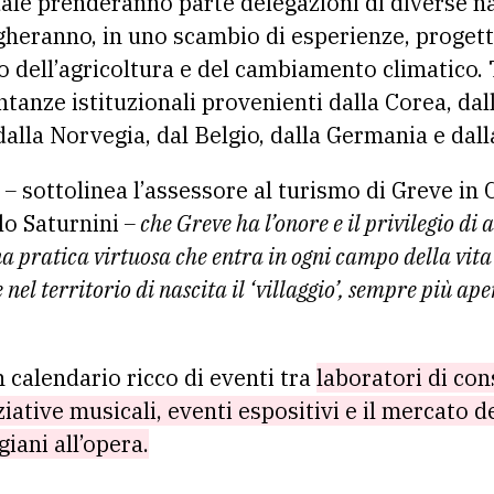
quale prenderanno parte delegazioni di diverse na
gheranno, in uno scambio di esperienze, progett
 dell’agricoltura e del cambiamento climatico. T
ntanze istituzionali provenienti dalla Corea, dal
dalla Norvegia, dal Belgio, dalla Germania e dal
 –
sottolinea l’assessore al turismo di Greve in 
olo Saturnini
– che Greve ha l’onore e il privilegio di 
na pratica virtuosa che entra in ogni campo della vita e
 nel territorio di nascita il ‘villaggio’, sempre più ap
calendario ricco di eventi tra
laboratori di co
iative musicali, eventi espositivi e il mercato de
giani all’opera.