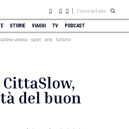
Cerca nel sito
TE
STORIE
VIAGGI
TV
PODCAST
razione urbana
sport
arte
turismo
 CittaSlow,
ttà del buon