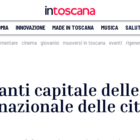
MIA
INNOVAZIONE
MADE IN TOSCANA
MUSICA
SALU
imentare
cinema
giovanisì
muoversi in toscana
eventi
rigene
anti capitale delle
rnazionale delle ci