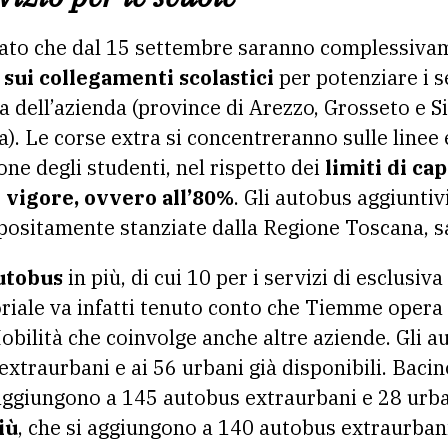
ato che dal 15 settembre saranno complessiv
 sui collegamenti scolastici
per potenziare i se
a dell’azienda (province di Arezzo, Grosseto e S
a). Le corse extra si concentreranno sulle line
ne degli studenti, nel rispetto dei
limiti di ca
 vigore, ovvero all’80%
. Gli autobus aggiuntivi
ppositamente stanziate dalla Regione Toscana, sa
utobus
in più, di cui 10 per i servizi di esclus
oriale va infatti tenuto conto che Tiemme opera
obilità che coinvolge anche altre aziende. Gli a
traurbani e ai 56 urbani già disponibili. Bacin
 aggiungono a 145 autobus extraurbani e 28 urban
iù
, che si aggiungono a 140 autobus extraurbani