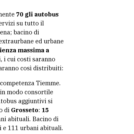
amente
70 gli autobus
rvizi su tutto il
iena; bacino di
e extraurbane ed urbane
pienza massima a
, i cui costi saranno
ranno così distribuiti:
iva competenza Tiemme.
 in modo consortile
utobus aggiuntivi si
o di
Grosseto
:
15
i abituali. Bacino di
 e 111 urbani abituali.