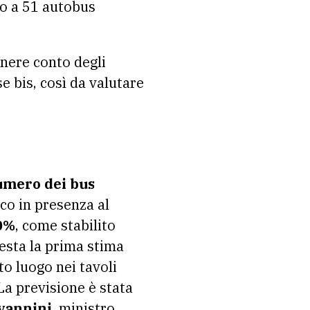
no a 51 autobus
nere conto degli
se bis, così da valutare
umero dei bus
ico in presenza al
80%
, come stabilito
uesta la prima stima
o luogo nei tavoli
 La previsione è stata
ovannini
, ministro