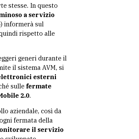
rte stesse. In questo
minoso a servizio
o) informerà sul
uindi rispetto alle
eggeri generi durante il
ite il sistema AVM, si
lettronici esterni
nché sulle
fermate
obile 2.0
.
lo aziendale, così da
 ogni fermata della
onitorare il servizio
to sviluppato