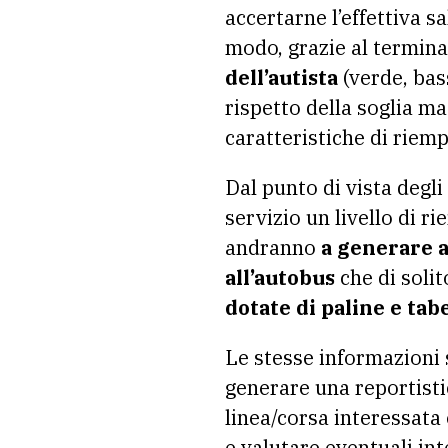
accertarne l’effettiva s
modo, grazie al termin
dell’autista
(verde, bass
rispetto della soglia m
caratteristiche di riem
Dal punto di vista degli
servizio un livello di 
andranno
a generare a
all’autobus
che di solit
dotate di paline e tab
Le stesse informazioni 
generare una reportisti
linea/corsa interessat
e valutare eventuali in