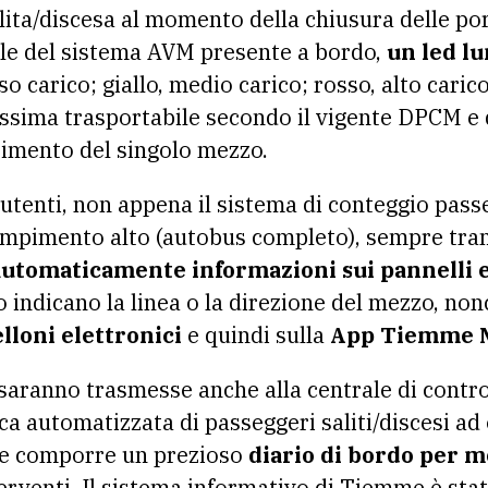
alita/discesa al momento della chiusura delle po
ale del sistema AVM presente a bordo,
un led lu
o carico; giallo, medio carico; rosso, alto caric
assima trasportabile secondo il vigente DPCM e q
pimento del singolo mezzo.
 utenti, non appena il sistema di conteggio pass
riempimento alto (autobus completo), sempre tram
utomaticamente informazioni sui pannelli e
o indicano la linea o la direzione del mezzo, no
elloni elettronici
e quindi sulla
App Tiemme M
saranno trasmesse anche alla centrale di control
ca automatizzata di passeggeri saliti/discesi ad
a e comporre un prezioso
diario di bordo per m
terventi. Il sistema informativo di Tiemme è sta