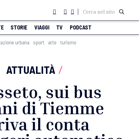
Cerca nel sito
TE
STORIE
VIAGGI
TV
PODCAST
razione urbana
sport
arte
turismo
ATTUALITÀ
/
seto, sui bus
ani di Tiemme
riva il conta