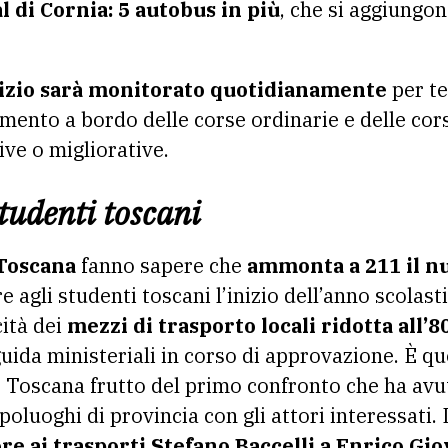
 di Cornia: 5 autobus in più
, che si aggiungo
izio sarà monitorato quotidianamente
per te
mpimento a bordo delle corse ordinarie e delle cor
ive o migliorative.
studenti toscani
Toscana
fanno sapere che
ammonta a 211 il n
e agli studenti toscani l’inizio dell’anno scolast
ità dei
mezzi di trasporto locali ridotta all’
guida ministeriali in corso di approvazione. È q
 Toscana frutto del primo confronto che ha avut
apoluoghi di provincia con gli attori interessati.
re ai trasporti Stefano Baccelli a Enrico Gi