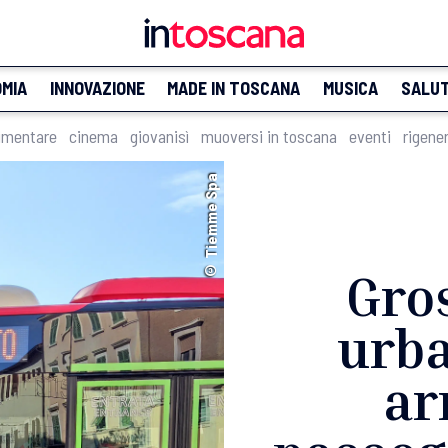
MIA
INNOVAZIONE
MADE IN TOSCANA
MUSICA
SALU
imentare
cinema
giovanisì
muoversi in toscana
eventi
rigene
© Tiemme Spa
Gros
urb
ar