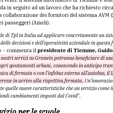
da in seguito ad un lavoro che ha richiesto circa
 collaborazione dei fornitori del sistema AVM 
ei passeggeri (Ameli).
de di Tpl in Italia ad applicare concretamente un s
elle decisioni e dell’operatività aziendale in questa 
a
– commenta il
presidente di Tiemme, Guido
i nostri servizi su Grosseto potranno beneficiare di un
ropri spostamenti urbani, conoscendo in anticipo tram
nica di fermata o con l’infobus esterno all’autobus, il
eresse in arrivo alla rispettiva fermata.
Un’innovazio
tte quelle nuove caratteristiche che un servizio come 
ofondi cambiamenti imposti dal Covid
”.
vizio per le scuole