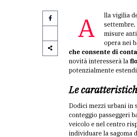
Alla vigilia della riapertura delle scuole, in programma per il prossimo 15
settembre, 
misure anti
opera nei b
che consente di conta
novità interesserà la
fl
potenzialmente estendibi
Le caratteristic
Dodici mezzi urbani in 
conteggio passeggeri b
veicolo e nel centro ris
individuare la sagoma 