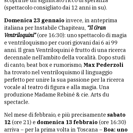
scoprirne un significato ricco di speranza
(spettacolo consigliato dai 12 anni in su).
Domenica 23 gennaio
invece, in anteprima
italiana per Instabile Chapiteau,
“Il Gran
Ventriloquini”
(ore 16:30): uno spettacolo di magia
e ventriloquismo per cuori giovani dai 6 ai 99
anni. Il gran Ventriloquini è frutto di una ricerca
decennale nell’ambito della vocalità. Dopo studi
di canto, beat box e rumorismo,
Max Pederzoli
ha trovato nel ventriloquismo il linguaggio
perfetto per unire la sua passione per la ricerca
vocale al teatro di figura e alla magia. Una
produzione Madame Rebiné & cie. Arts du
spectacle.
Nel mese di febbraio, e più precisamente
sabato
12
(ore 21) e
domenica 13 febbraio
(ore 16:30)
arriva – per la prima volta in Toscana –
Boa: uno