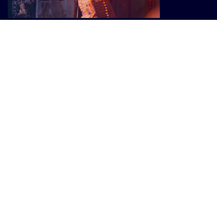
CULTURA
A Campiglia Marittima torna la
meraviglia di “Apritiborgo! ABC
Festival”
CULTURA
Con-vivere Carrara festival, eventi e
riflessioni sul significato di
“abitare”