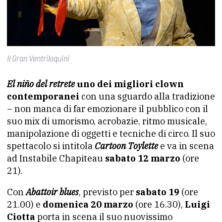
Il Gran Ventriloquini
El niño del retrete
uno dei migliori clown
contemporanei
con una sguardo alla tradizione
– non manca di far emozionare il pubblico con il
suo mix di umorismo, acrobazie, ritmo musicale,
manipolazione di oggetti e tecniche di circo. Il suo
spettacolo si intitola
Cartoon Toylette
e va in scena
ad Instabile Chapiteau
sabato 12 marzo
(ore
21).
Con
Abattoir blues
, previsto per
sabato 19
(ore
21.00) e
domenica 20 marzo
(ore 16.30),
Luigi
Ciotta
porta in scena il suo nuovissimo