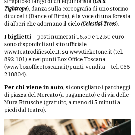
strepitoso tango di un equilibrista (
On a
Tightrope
), danza sulla coreografia di uno stormo
di uccelli (Dance of Birds), è la voce di una foresta
di alberi che adornano il cielo
(Celestial Trees
).
I biglietti
– posti numerati 16,50 e 12,50 euro –
sono disponibili sul sito ufficiale
www.teatrodifiesole.it, su www.ticketone.it (tel.
892 101) e nei punti Box Office Toscana
(www.boxofficetoscana.it/punti-vendita – tel. 055
210804).
Per chi viene in auto
, si consigliano i parcheggi
di piazza del Mercato (a pagamento) e di via delle
Mura Etrusche (gratuito, a meno di 5 minuti a
piedi dal teatro).