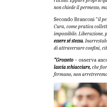
rischio. Eppure proprio qu
non chiede il permesso, ma 
Secondo Branconi “
il p
Cura, come pratica collet
impossibile. Liberazione,
essere sé stessa
. Inarrestab
di attraversare confini, c
“Grosseto
– osserva anc
lascia schiacciare,
che fior
fermano, non arretreremo 