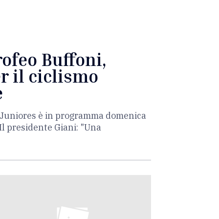
rofeo Buffoni,
r il ciclismo
e
ia Juniores è in programma domenica
Il presidente Giani: "Una