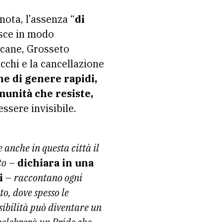
nota, l’assenza “
di
sce in modo
scane, Grosseto
acchi e la cancellazione
e di genere rapidi,
unità che resiste,
ssere invisibile.
 anche in questa città il
to
–
dichiara in una
i
–
raccontano ogni
o, dove spesso le
isibilità può diventare un