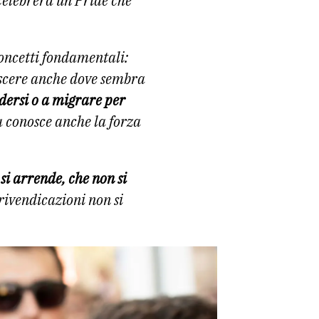
celebrerà un Pride che
concetti fondamentali:
escere anche dove sembra
dersi o a migrare per
ma conosce anche la forza
si arrende, che non si
rivendicazioni non si