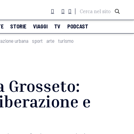
Cerca nel sito
TE
STORIE
VIAGGI
TV
PODCAST
razione urbana
sport
arte
turismo
a Grosseto:
liberazione e