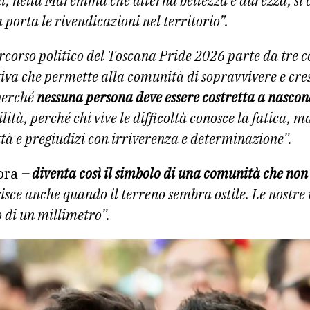
i, nella Maremma che alterna bellezza e durezza, si 
porta le rivendicazioni nel territorio”.
ercorso politico del Toscana Pride 2026 parte da tre 
tiva che permette alla comunità di sopravvivere e cr
 perché
nessuna persona deve essere costretta a nascon
ilità, perché chi vive le difficoltà conosce la fatica, 
ittà e pregiudizi con irriverenza e determinazione”.
ora
– diventa così il simbolo di una comunità che non 
isce anche quando il terreno sembra ostile. Le nostre 
di un millimetro”.