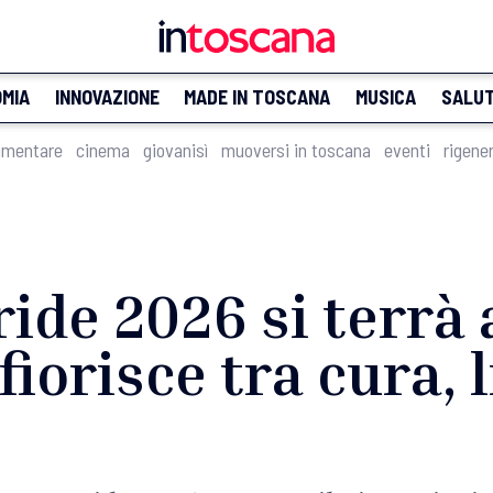
MIA
INNOVAZIONE
MADE IN TOSCANA
MUSICA
SALU
imentare
cinema
giovanisì
muoversi in toscana
eventi
rigene
ride 2026 si terrà 
fiorisce tra cura, 