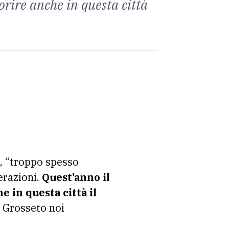
orire anche in questa città
i, “troppo spesso
erazioni.
Quest’anno il
 in questa città il
e Grosseto noi