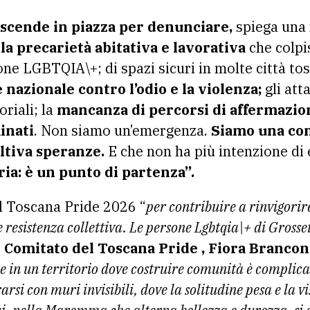
 scende in piazza per denunciare,
spiega una 
 la precarietà abitativa e lavorativa
che colpi
ne LGBTQIA\+; di spazi sicuri in molte città to
 nazionale contro l’odio e la violenza;
gli att
riali; la
mancanza di percorsi di affermazion
inati
. Non siamo un’emergenza.
Siamo una com
ltiva speranze.
E che non ha più intenzione di e
ria: è un punto di partenza”.
il Toscana Pride 2026 “
per contribuire a rinvigorire
e resistenza collettiva. Le persone Lgbtqia\+ di Grosse
l Comitato del Toscana Pride , Fiora Brancon
re in un territorio dove costruire comunità è complicat
rsi con muri invisibili, dove la solitudine pesa e la v