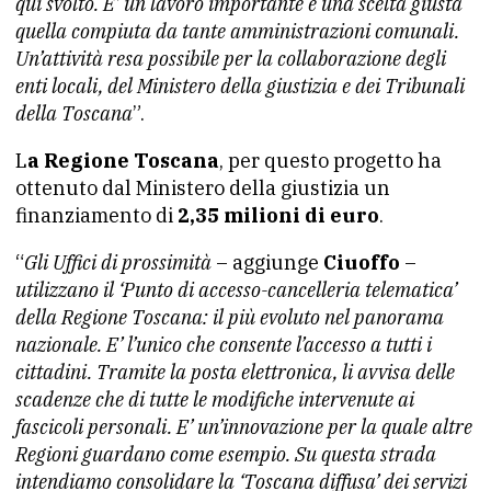
qui svolto. E’ un lavoro importante e una scelta giusta
quella compiuta da tante amministrazioni comunali.
Un’attività resa possibile per la collaborazione degli
enti locali, del Ministero della giustizia e dei Tribunali
della Toscana
”.
L
a Regione Toscana
, per questo progetto ha
ottenuto dal Ministero della giustizia un
finanziamento di
2,35 milioni di euro
.
“
Gli Uffici di prossimità
– aggiunge
Ciuoffo
–
utilizzano il ‘Punto di accesso-cancelleria telematica’
della Regione Toscana: il più evoluto nel panorama
nazionale. E’ l’unico che consente l’accesso a tutti i
cittadini. Tramite la posta elettronica, li avvisa delle
scadenze che di tutte le modifiche intervenute ai
fascicoli personali. E’ un’innovazione per la quale altre
Regioni guardano come esempio. Su questa strada
intendiamo consolidare la ‘Toscana diffusa’ dei servizi