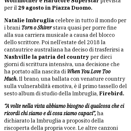
Wolfmother e Hardcore Superstar
prevista
per il
29 agosto in Piazza Duomo.
Natalie Imbruglia
celebre in tutto il mondo per
i brani
Torn o Shiver
stava quasi per porre fine
alla sua carriera musicale a causa del blocco
dello scrittore. Poi nell’estate del 2018 la
cantautrice australiana ha deciso di trasferirsi a
Nashville
la patria del country
per dieci
giorni di scrittura intensiva, una decisione che
ha portato alla nascita di
When You Love Too
Much.
Il brano, una ballata con venature country
sulla vulnerabilità emotiva, è il primo tassello del
sesto album di studio della Imbruglia,
Firebird.
“A volte nella vista abbiamo bisogno di qualcosa che ci
ricordi chi siamo e di cosa siamo capaci”,
ha
dichiarato la Imbruglia a proposito della
riscoperta della propria voce. Le altre canzoni