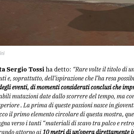
ini
sta Sergio Tossi
ha detto:
“Rare volte il titolo di 
uti e, soprattutto, dell’ispirazione che l’ha resa possi
 degli eventi, di momenti considerati conclusi che im
tabili mutazioni date dallo scorrere del tempo, ma co
eriore . La prima di queste passioni nasce in gioven
co il primo elemento circolare di questa mostra, quel
agna verso i tanti “materiali di scavo tra palco e ret
girando attorno ai
10 metri di un’opera direttamente i