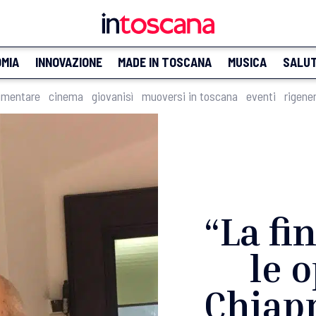
MIA
INNOVAZIONE
MADE IN TOSCANA
MUSICA
SALU
imentare
cinema
giovanisì
muoversi in toscana
eventi
rigene
“La fin
le 
Chiapp