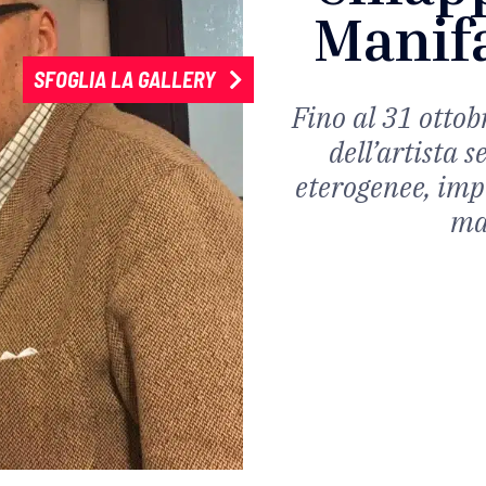
Manif
SFOGLIA LA GALLERY
Fino al 31 ottob
dell’artista 
eterogenee, impr
man