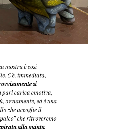
una mostra è così
bile. C’è, immediata,
provvisamente si
n pari carica emotiva,
tù, ovviamente, ed è una
lo che accoglie il
ropalco” che ritroveremo
spirata alla quinta