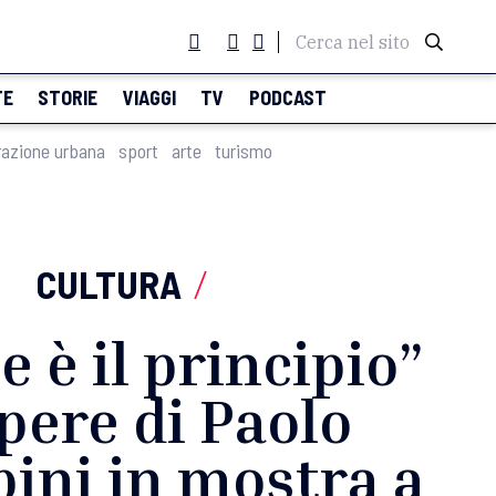
Cerca nel sito
TE
STORIE
VIAGGI
TV
PODCAST
razione urbana
sport
arte
turismo
CULTURA
/
e è il principio”
opere di Paolo
ini in mostra a