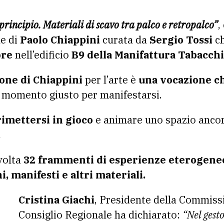
 il principio. Materiali di scavo tra palco e retropalco”
,
e di
Paolo Chiappini
curata da
Sergio Tossi
ch
bre
nell’edificio
B9 della Manifattura Tabacchi
ione di Chiappini
per l’arte è
una vocazione ch
 momento giusto per manifestarsi.
rimettersi in gioco
e animare uno spazio ancor
.
volta
32 frammenti di esperienze eterogene
i, manifesti e altri materiali.
Cristina Giachi
, Presidente della Commiss
Consiglio Regionale ha dichiarato:
“Nel gesto