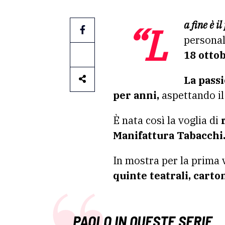
“La fine è
personal
18 otto
La pass
per anni,
aspettando il
È nata così la voglia di
Manifattura Tabacchi
In mostra per la prima 
quinte teatrali, carton
PAOLO IN QUESTE SERIE