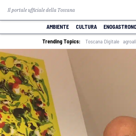
Il portale ufficiale della Toscana
AMBIENTE
CULTURA
ENOGASTRONO
Trending Topics:
Toscana Digitale
agroal