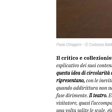
Paolo Chiappini – © Costanza Bald
Il critico e collezioni
esplicativo dei suoi conten
questa idea di circolarità
ripresentano,
con le inevi
quando addirittura non sup
fase dirimente.
Il teatro.
Ec
visitatore, quasi l’accomp
una volta salite le scale, 