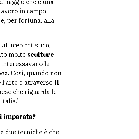
rdinaggio che è una
 lavoro in campo
e, per fortuna, alla
l liceo artistico,
ato molte
sculture
 interessavano le
ca.
Così, quando non
 l’arte e atraverso
Il
nese che riguarda le
Italia.”
ai imparata?
te due tecniche è che