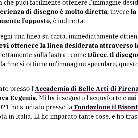
a che puoi facilmente ottenere l’immagine desider
perienza di disegno è molto diretta,
invece
la
amente l’opposto
, è indiretta.
gni una linea su carta, immediatamente ottieni 
evi ottenere la linea desiderata attraverso 
irettamente sulla lastra , come
Dürer. Il disegn
lla fine si ottiene un’immagine speculare, quest
ato presso l’
Accademia di Belle Arti di Firen
ova Evgenia.
Mi ha insegnato l’acquaforte e
mi 
2021 ho studiato presso la
Fondazione il Bisont
ta in Italia. Lì ho imparato tante cose, e ho tr