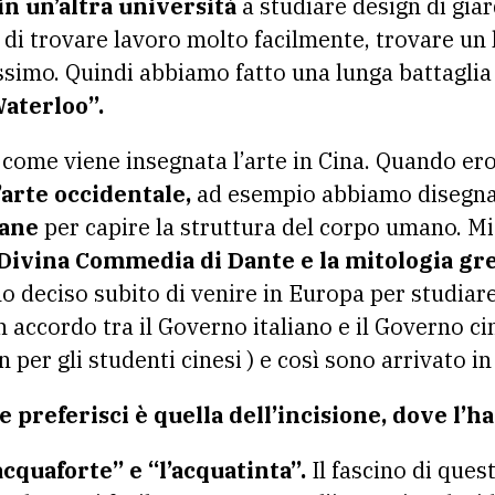
in un’altra università
a studiare design di gia
 di trovare lavoro molto facilmente, trovare un
lissimo. Quindi abbiamo fatto una lunga battaglia 
Waterloo”.
 come viene insegnata l’arte in Cina. Quando ero a
’arte occidentale,
ad esempio abbiamo disegn
mane
per capire la struttura del corpo umano. Mi
a Divina Commedia di Dante e la mitologia gre
o deciso subito di venire in Europa per studiare
 accordo tra il Governo italiano e il Governo ci
n per gli studenti cinesi ) e così sono arrivato in 
 preferisci è quella dell’incisione, dove l’h
acquaforte” e “l’acquatinta”.
Il fascino di ques