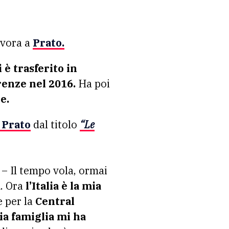
avora a
Prato.
 è trasferito in
renze nel 2016.
Ha poi
e.
 Prato
dal titolo
“
Le
– Il tempo vola, ormai
a
. Ora
l’Italia è la mia
e per la
Central
ia famiglia mi ha