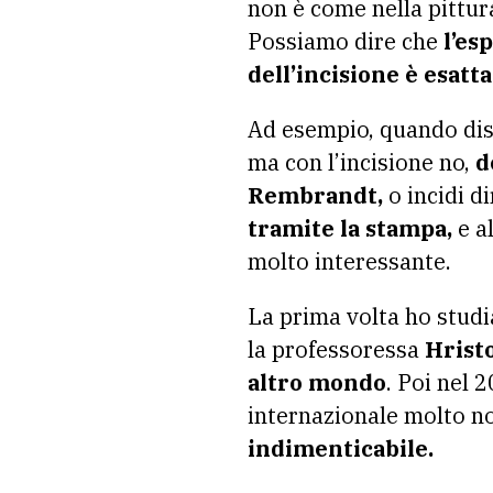
non è come nella pittur
Possiamo dire che
l’es
dell’incisione è esatt
Ad esempio, quando dise
ma con l’incisione no,
d
Rembrandt,
o incidi d
tramite la stampa,
e a
molto interessante.
La prima volta ho studi
la professoressa
Hrist
altro mondo
. Poi nel 
internazionale molto no
indimenticabile.