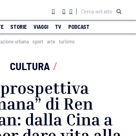
Cerca nel sito
TE
STORIE
VIAGGI
TV
PODCAST
razione urbana
sport
arte
turismo
CULTURA
/
 prospettiva
mana” di Ren
an: dalla Cina a
er dare vita alla