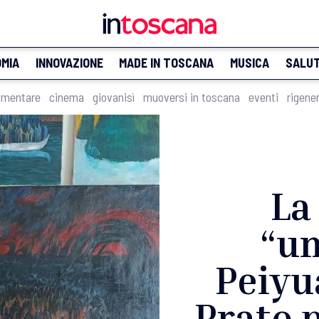
MIA
INNOVAZIONE
MADE IN TOSCANA
MUSICA
SALU
imentare
cinema
giovanisì
muoversi in toscana
eventi
rigene
La
“u
Peiyu
Prato p