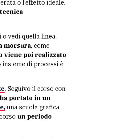
ata o l’effetto ideale.
 tecnica
o vedi quella linea,
la morsura
, come
o
viene poi realizzato
o insieme di processi è
ze
. Seguivo il corso con
ha portato in un
e,
una scuola grafica
ascorso
un periodo