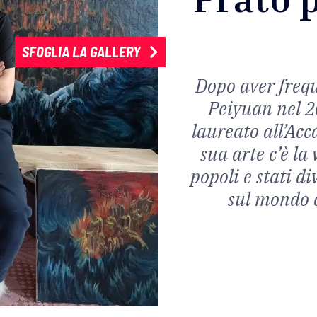
SFOGLIA LA GALLERY
Dopo aver freque
Peiyuan nel 20
laureato all’Acc
sua arte c’è la
popoli e stati di
sul mondo 