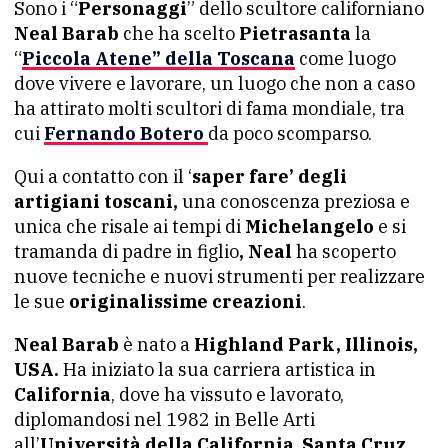
Sono i “
Personaggi
” dello scultore californiano
Neal Barab
che ha scelto
Pietrasanta
la
“
Piccola Atene” della Toscana
come luogo
dove vivere e lavorare, un luogo che non a caso
ha attirato molti scultori di fama mondiale, tra
cui
Fernando Botero
da poco scomparso.
Qui a contatto con il ‘
saper fare’ degli
artigiani toscani,
una conoscenza preziosa e
unica che risale ai tempi di
Michelangelo
e si
tramanda di padre in figlio
, Neal
ha scoperto
nuove tecniche e nuovi strumenti per realizzare
le sue
originalissime creazioni
.
Neal Barab
è nato a
Highland Park, Illinois,
USA.
Ha iniziato la sua carriera artistica in
California
, dove ha vissuto e lavorato,
diplomandosi nel 1982 in Belle Arti
all’
Università della California
,
Santa Cruz.