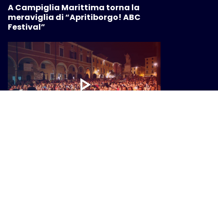
A Campiglia Marittima torna la
meraviglia di “Apritiborgo! ABC
Festival”
CULTURA
Con-vivere Carrara festival, eventi e
riflessioni sul significato di
“abitare”