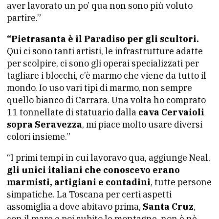
aver lavorato un po’ qua non sono più voluto
partire.”
“Pietrasanta è il Paradiso per gli scultori.
Qui ci sono tanti artisti, le infrastrutture adatte
per scolpire, ci sono gli operai specializzati per
tagliare i blocchi, c’è marmo che viene da tutto il
mondo. Io uso vari tipi di marmo, non sempre
quello bianco di Carrara. Una volta ho comprato
11 tonnellate di statuario dalla
cava Cervaioli
sopra Seravezza
, mi piace molto usare diversi
colori insieme.”
“I primi tempi in cui lavoravo qua, aggiunge Neal,
gli unici italiani che conoscevo erano
marmisti, artigiani e contadini
, tutte persone
simpatiche. La Toscana per certi aspetti
assomiglia a dove abitavo prima,
Santa Cruz
,
con il mare e poi subito le montagne, non è nè