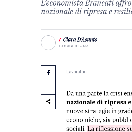
L’economista Brancati affron
nazionale di ripresa e resi
/
Clara D'Acunto
10 MAGGIO 2022
Lavoratori
Da una parte la crisi ene
nazionale di ripresa e
nuove strategie in grad
economiche, sia pubbli
sociali.
La riflessione s