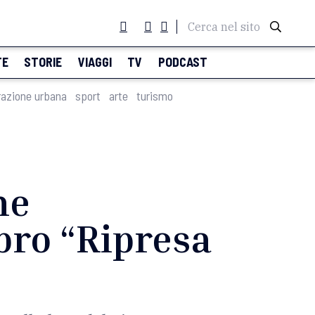
Cerca nel sito
TE
STORIE
VIAGGI
TV
PODCAST
razione urbana
sport
arte
turismo
he
ibro “Ripresa