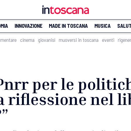
MIA
INNOVAZIONE
MADE IN TOSCANA
MUSICA
SALU
imentare
cinema
giovanisì
muoversi in toscana
eventi
rigene
Pnrr per le politic
a riflessione nel l
?”