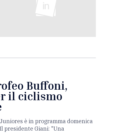
rofeo Buffoni,
r il ciclismo
e
ia Juniores è in programma domenica
Il presidente Giani: "Una