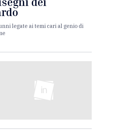
segni dei
ardo
nni legate ai temi cari al genio di
rme