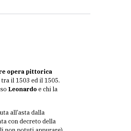
e opera pittorica
tra il 1503 ed il 1505.
esso
Leonardo
e chi la
ta all’asta dalla
ata con decreto della
li non potuti appurare)