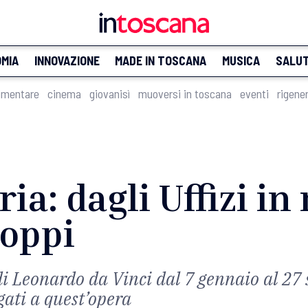
MIA
INNOVAZIONE
MADE IN TOSCANA
MUSICA
SALU
imentare
cinema
giovanisì
muoversi in toscana
eventi
rigene
ia: dagli Uffizi in
Poppi
di Leonardo da Vinci dal 7 gennaio al 27
gati a quest’opera