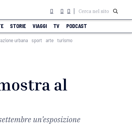
Cerca nel sito
TE
STORIE
VIAGGI
TV
PODCAST
razione urbana
sport
arte
turismo
 mostra al
 settembre un’esposizione