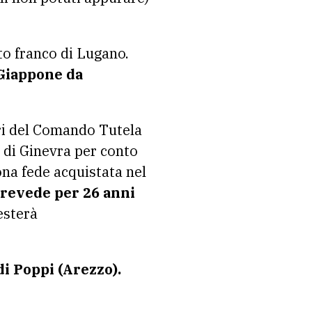
rto franco di Lugano.
 Giappone da
ieri del Comando Tutela
 di Ginevra per conto
na fede acquistata nel
 prevede per 26 anni
resterà
di Poppi (Arezzo).