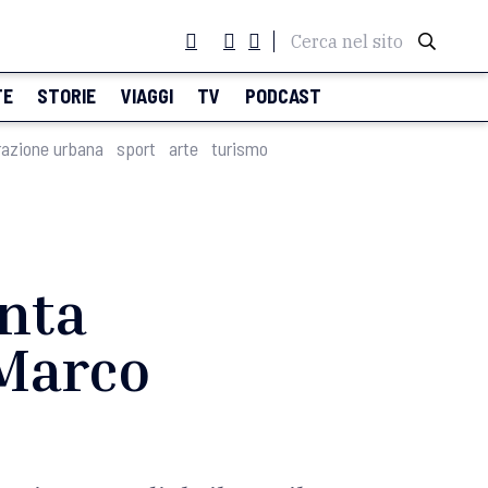
Cerca nel sito
TE
STORIE
VIAGGI
TV
PODCAST
razione urbana
sport
arte
turismo
enta
 Marco