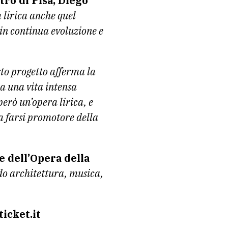
tro di Pisa, Diego
a lirica anche quel
in continua evoluzione e
to progetto afferma la
ha una vita intensa
erò un’opera lirica, e
 a farsi promotore della
 dell’Opera della
ndo architettura, musica,
icket.it