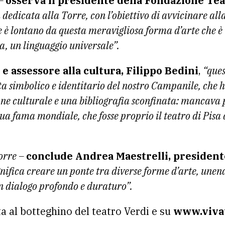
 –
osserva il presidente della Fondazione Tea
dedicata alla Torre, con l’obiettivo di avvicinare all
è lontano da questa meravigliosa forma d’arte che è 
a, un linguaggio universale”.
e assessore alla cultura, Filippo Bedini
,
“ques
sta simbolico e identitario del nostro Campanile, che 
ne culturale e una bibliografia sconfinata: mancava p
sua fama mondiale, che fosse proprio il teatro di Pisa
orre –
conclude Andrea Maestrelli, presidente
gnifica creare un ponte tra diverse forme d’arte, une
un dialogo profondo e duraturo”.
ita al botteghino del teatro Verdi e su
www.vivat