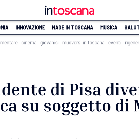
MIA
INNOVAZIONE
MADE IN TOSCANA
MUSICA
SALU
imentare
cinema
giovanisì
muoversi in toscana
eventi
rigene
dente di Pisa div
ica su soggetto di