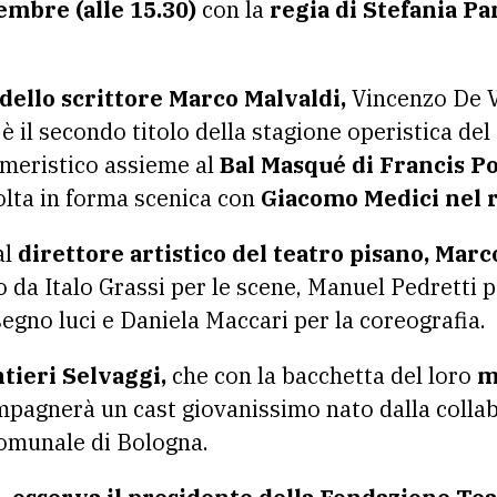
vembre (alle 15.30)
con la
regia di Stefania Pa
dello scrittore Marco Malvaldi,
Vincenzo De V
 il secondo titolo della stagione operistica del
cameristico assieme al
Bal Masqué di Francis P
olta in forma scenica con
Giacomo Medici nel r
al
direttore artistico del teatro pisano, Mar
da Italo Grassi per le scene, Manuel Pedretti p
segno luci e Daniela Maccari per la coreografia.
tieri Selvaggi,
che con la bacchetta del loro
m
pagnerà un cast giovanissimo nato dalla collab
Comunale di Bologna.