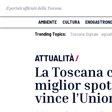
Il portale ufficiale della Toscana
AMBIENTE
CULTURA
ENOGASTRONO
Trending Topics:
Toscana Digitale
agroal
ATTUALITÀ
/
La Toscana c
miglior spot
vince l’Unio