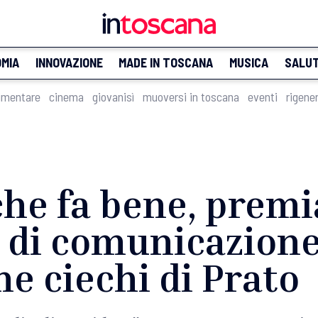
MIA
INNOVAZIONE
MADE IN TOSCANA
MUSICA
SALU
imentare
cinema
giovanisì
muoversi in toscana
eventi
rigene
he fa bene, premia
 di comunicazione
ne ciechi di Prato