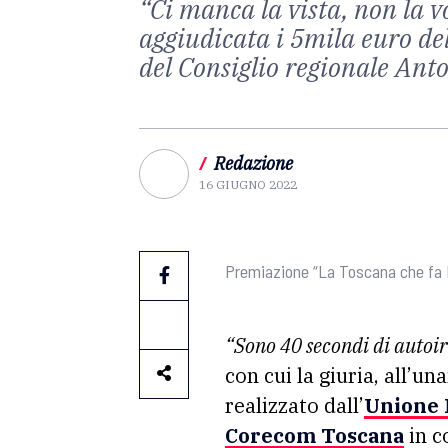
“Ci manca la vista, non la vo
aggiudicata i 5mila euro de
del Consiglio regionale An
/
Redazione
16 GIUGNO 2022
Premiazione “La Toscana che fa
“Sono 40 secondi di autoir
con cui la giuria, all’u
realizzato dall’
Unione I
Corecom Toscana
in c