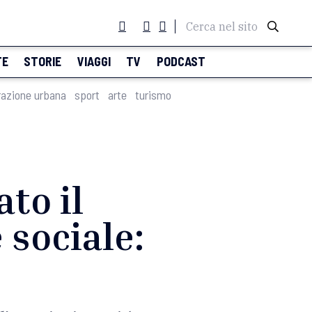
Cerca nel sito
TE
STORIE
VIAGGI
TV
PODCAST
razione urbana
sport
arte
turismo
to il
 sociale: