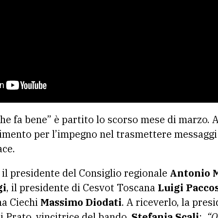
he fa bene” è partito lo scorso mese di marzo. A
imento per l’impegno nel trasmettere messaggi d
ace.
 il presidente del Consiglio regionale
Antonio 
gi
, il presidente di Cesvot Toscana
Luigi Paccos
na Ciechi
Massimo Diodati
. A riceverlo, la pres
i Prato, vincitrice del bando,
Stefania Scali
:
“Q