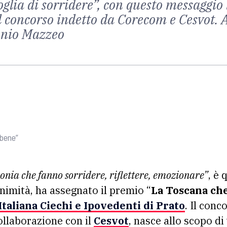
glia di sorridere”, con questo messaggio l
l concorso indetto da Corecom e Cesvot. A
tonio Mazzeo
 bene”
onia che fanno sorridere, riflettere, emozionare”
, è
nanimità, ha assegnato il premio “
La Toscana che
taliana Ciechi e Ipovedenti di Prato
. Il conc
ollaborazione con il
Cesvot
, nasce allo scopo di