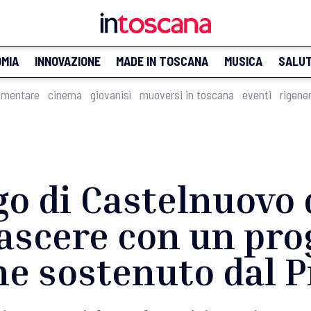
MIA
INNOVAZIONE
MADE IN TOSCANA
MUSICA
SALU
imentare
cinema
giovanisì
muoversi in toscana
eventi
rigene
go di Castelnuovo 
ascere con un pro
ne sostenuto dal P