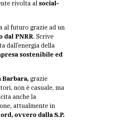
nte rivolta al
social-
da al futuro grazie ad un
to dal PNRR
. Scrive
a dall’energia della
mpresa sostenibile ed
a Barbara,
grazie
atori, non è casuale, ma
cita anche la
ione, attualmente in
ord, ovvero dalla S.P.