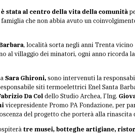
è stata al centro della vita della comunità
pe
ta famiglia che non abbia avuto un coinvolgiment
 Barbara
, località sorta negli anni Trenta vicino
o al villaggio dei minatori, ogni anno ricorda l
da
Sara Ghironi,
sono intervenuti la responsabil
responsabile siti termoelettrici Enel Santa Barb
Fabrizio Da Col
dello Studio Archea, l’Ing.
Giov
ni
vicepresidente Promo PA Fondazione, per par
cenza del progetto che porterà alla rinascita 
spiterà
tre musei, botteghe artigiane, ristor