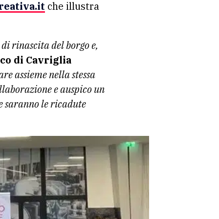
eativa.it
che illustra
i rinascita del borgo e,
aco di Cavriglia
are assieme nella stessa
collaborazione e auspico un
e saranno le ricadute