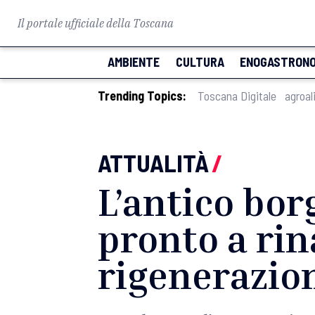
Il portale ufficiale della Toscana
AMBIENTE
CULTURA
ENOGASTRONO
Trending Topics:
Toscana Digitale
agroal
ATTUALITÀ
/
L’antico bor
pronto a rin
rigenerazio