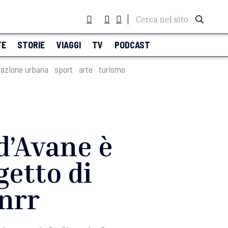
Cerca nel sito
TE
STORIE
VIAGGI
TV
PODCAST
razione urbana
sport
arte
turismo
d’Avane è
getto di
nrr