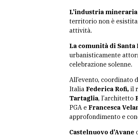
L’industria mineraria 
territorio non è esisti
attività.
La comunità di Santa
urbanisticamente attorn
celebrazione solenne.
All’evento, coordinato 
Italia
Federica Rofi,
il 
Tartaglia
, l’architetto
PGA e
Francesca Vela
approfondimento e conos
Castelnuovo d’Avane
o