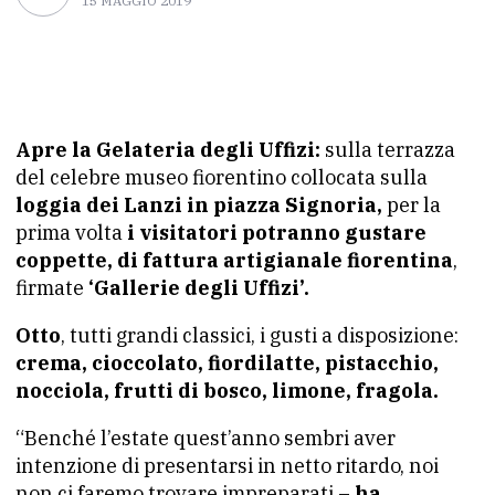
15 MAGGIO 2019
Apre la Gelateria degli Uffizi:
sulla terrazza
del celebre museo fiorentino collocata sulla
loggia dei Lanzi in piazza Signoria,
per la
prima volta
i visitatori potranno gustare
coppette, di fattura artigianale fiorentina
,
firmate
‘Gallerie degli Uffizi’.
Otto
, tutti grandi classici, i gusti a disposizione:
crema, cioccolato, fiordilatte, pistacchio,
nocciola, frutti di bosco, limone, fragola.
“Benché l’estate quest’anno sembri aver
intenzione di presentarsi in netto ritardo, noi
non ci faremo trovare impreparati –
ha