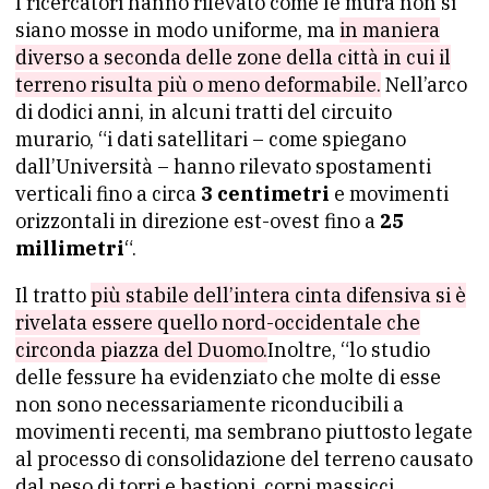
I ricercatori hanno rilevato come le mura non si
siano mosse in modo uniforme, ma
in maniera
diverso a seconda delle zone della città in cui il
terreno risulta più o meno deformabile.
Nell’arco
di dodici anni, in alcuni tratti del circuito
murario, “i dati satellitari – come spiegano
dall’Università – hanno rilevato spostamenti
verticali fino a circa
3 centimetri
e movimenti
orizzontali in direzione est-ovest fino a
25
millimetri
“.
Il tratto
più stabile dell’intera cinta difensiva si è
rivelata essere quello nord-occidentale che
circonda piazza del Duomo.
Inoltre, “lo studio
delle fessure ha evidenziato che molte di esse
non sono necessariamente riconducibili a
movimenti recenti, ma sembrano piuttosto legate
al processo di consolidazione del terreno causato
dal peso di torri e bastioni, corpi massicci