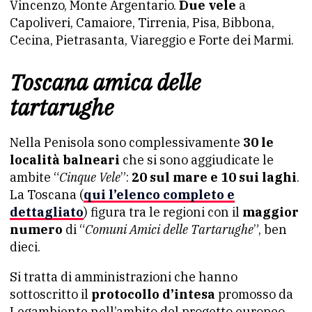
Vincenzo, Monte Argentario.
Due vele
a
Capoliveri, Camaiore, Tirrenia, Pisa, Bibbona,
Cecina, Pietrasanta, Viareggio e Forte dei Marmi.
Toscana amica delle
tartarughe
Nella Penisola sono complessivamente
30 le
località balneari
che si sono aggiudicate le
ambite “
Cinque Vele
”:
20 sul mare e 10 sui laghi
.
La Toscana (
qui l’elenco completo e
dettagliato
) figura tra le regioni con il
maggior
numero
di “
Comuni Amici delle Tartarughe
”, ben
dieci.
Si tratta di amministrazioni che hanno
sottoscritto il
protocollo d’intesa
promosso da
Legambiente nell’ambito del progetto europeo