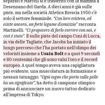
separati e Marcell si è trasferito con la mamma a
Desenzano del Garda. A dieci anni è già sulle
piste, ma nella società Atletica Brescia 1950 c’è
solo il settore femminile.
“Con loro esisteva, ed
esiste ancora, un forte legame d’amicizia”
racconta
Martinelli.
“Ci proposero di farlo correre con noi, e
così è stato”
.
È sulle piste del campo Coni di Lucca,
in via delle Tagliate, che Jacobs ha iniziato il
lungo percorso che l’ha portato nell’olimpo dei
velocisti insieme a
Usain Bolt
e a quei 9 secondi
e 80 centesimi che gli sono valsi l’oro e il record
europeo
. A quel tempo aveva una capigliatura
più evidente, una muscolatura in formazione e
nessun tatuaggio.
“Ogni segno che porto sulla pelle
ha un significato”
, ha detto il campione olimpico
prima di annunciare un nuovo tattoo dedicato
all’impresa di Tokyo.