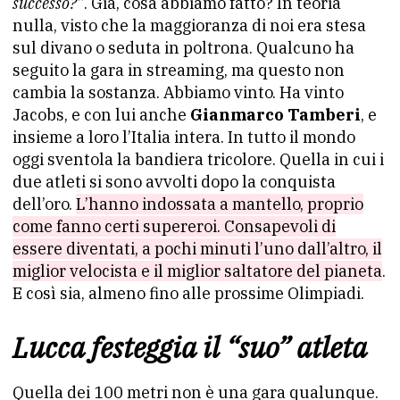
successo?”
. Già, cosa abbiamo fatto? In teoria
nulla, visto che la maggioranza di noi era stesa
sul divano o seduta in poltrona. Qualcuno ha
seguito la gara in streaming, ma questo non
cambia la sostanza. Abbiamo vinto. Ha vinto
Jacobs, e con lui anche
Gianmarco Tamberi
, e
insieme a loro l’Italia intera. In tutto il mondo
oggi sventola la bandiera tricolore. Quella in cui i
due atleti si sono avvolti dopo la conquista
dell’oro.
L’hanno indossata a mantello, proprio
come fanno certi supereroi. Consapevoli di
essere diventati, a pochi minuti l’uno dall’altro, il
miglior velocista e il miglior saltatore del pianeta
.
E così sia, almeno fino alle prossime Olimpiadi.
Lucca festeggia il “suo” atleta
Quella dei 100 metri non è una gara qualunque.