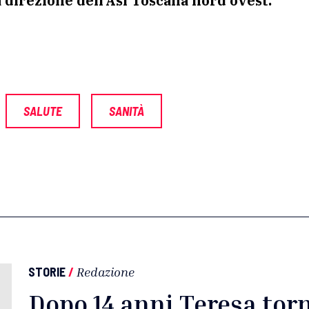
a direzione dell’Asl Toscana nord ovest.
SALUTE
SANITÀ
STORIE
/
Redazione
Dopo 14 anni Teresa torn