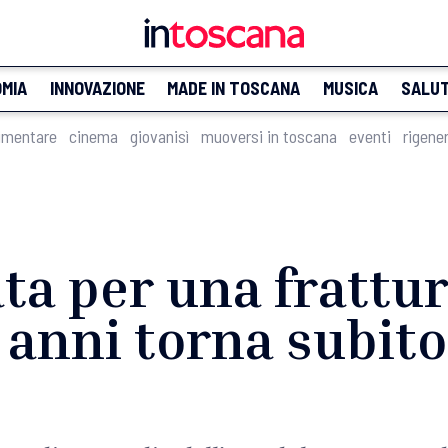
MIA
INNOVAZIONE
MADE IN TOSCANA
MUSICA
SALU
imentare
cinema
giovanisì
muoversi in toscana
eventi
rigene
ta per una frattur
 anni torna subito