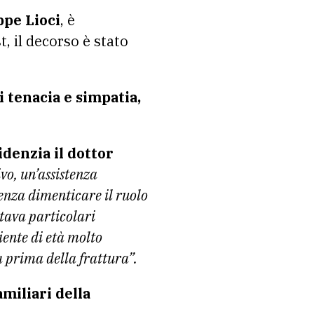
ppe Lioci
, è
, il decorso è stato
i tenacia e simpatia,
denzia il dottor
vo, un’assistenza
senza dimenticare il ruolo
ntava particolari
iente di età molto
a prima della frattura”.
miliari della