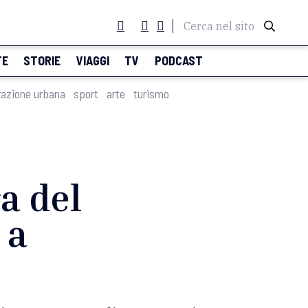
Cerca nel sito
TE
STORIE
VIAGGI
TV
PODCAST
razione urbana
sport
arte
turismo
a del
 a