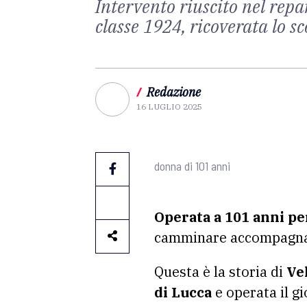
Intervento riuscito nel repa
classe 1924, ricoverata lo sc
/
Redazione
16 LUGLIO 2025
donna di 101 anni
Operata a 101 anni pe
camminare accompagnata
Questa è la storia di
Ve
di Lucca
e operata il g