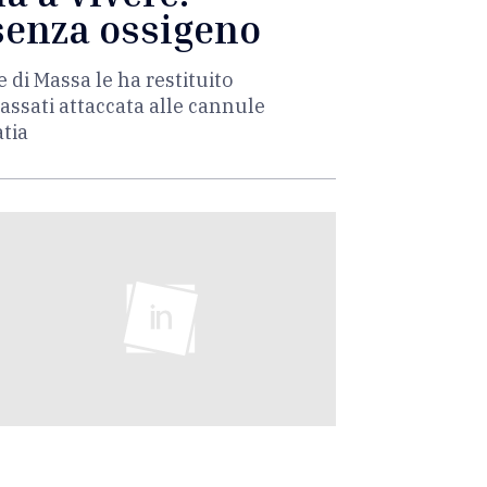
 senza ossigeno
 di Massa le ha restituito
passati attaccata alle cannule
atia