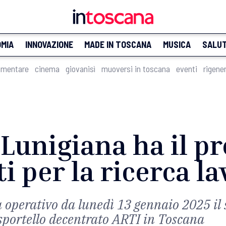
MIA
INNOVAZIONE
MADE IN TOSCANA
MUSICA
SALU
imentare
cinema
giovanisì
muoversi in toscana
eventi
rigene
 Lunigiana ha il p
i per la ricerca l
 operativo da lunedì 13 gennaio 2025 il 
 sportello decentrato ARTI in Toscana