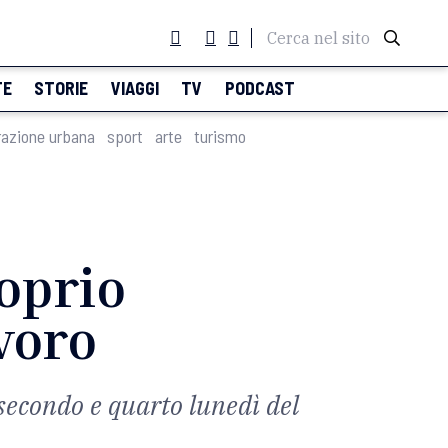
Cerca nel sito
TE
STORIE
VIAGGI
TV
PODCAST
razione urbana
sport
arte
turismo
roprio
avoro
secondo e quarto lunedì del