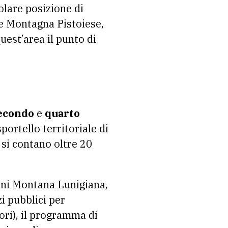
colare posizione di
 e Montagna Pistoiese,
uest’area il punto di
econdo
e
quarto
portello territoriale di
 si contano oltre 20
muni Montana Lunigiana,
zi pubblici per
ori), il programma di