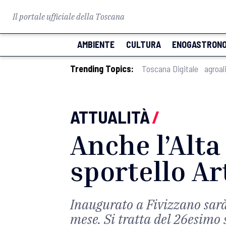
Il portale ufficiale della Toscana
AMBIENTE
CULTURA
ENOGASTRONO
Trending Topics:
Toscana Digitale
agroal
ATTUALITÀ
/
Anche l’Alta
sportello Art
Inaugurato a Fivizzano sarà
mese. Si tratta del 26esimo