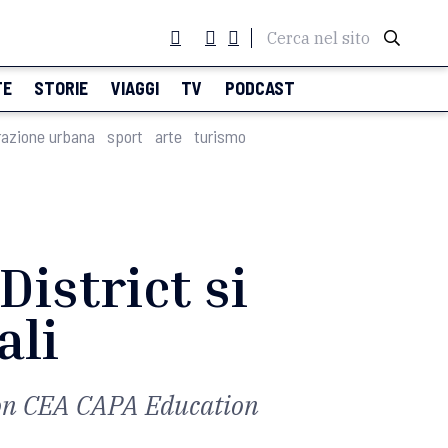
Cerca nel sito
TE
STORIE
VIAGGI
TV
PODCAST
razione urbana
sport
arte
turismo
District si
ali
 con CEA CAPA Education