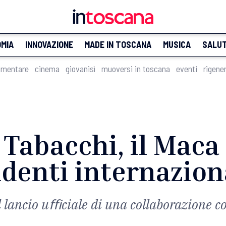
MIA
INNOVAZIONE
MADE IN TOSCANA
MUSICA
SALU
imentare
cinema
giovanisì
muoversi in toscana
eventi
rigene
Tabacchi, il Maca 
udenti internazion
 il lancio uﬃciale di una collaborazione