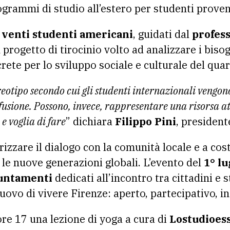
rammi di studio all’estero per studenti provenie
,
venti studenti americani
, guidati dal
profess
rogetto di tirocinio volto ad analizzare i bisogn
ete per lo sviluppo sociale e culturale del quar
eotipo secondo cui gli studenti internazionali vengon
nfusione. Possono, invece, rappresentare una risorsa
at
 voglia di fare
” dichiara
Filippo Pini
, president
rizzare il dialogo con la comunità locale e a cost
 le nuove generazioni globali. L’evento del
1° lu
puntamenti
dedicati all’incontro tra cittadini e 
o di vivere Firenze: aperto, partecipativo, in
ore 17 una lezione di yoga a cura di
Lostudioes