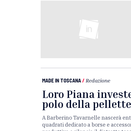
MADE IN TOSCANA
/
Redazione
Loro Piana invest
polo della pellett
A Barberino Tavarnelle nascerà ent
quadrati dedicato a borse e accessor