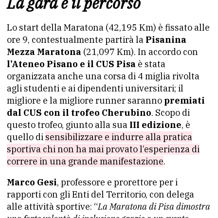
La gara e il percorso
Lo start della Maratona (42,195 Km) è fissato alle
ore 9, contestualmente partirà la
Pisanina
Mezza Maratona
(21,097 Km). In accordo con
l’Ateneo Pisano e il CUS Pisa
è stata
organizzata anche una corsa di 4 miglia rivolta
agli studenti e ai dipendenti universitari; il
migliore e la migliore runner saranno
premiati
dal CUS con il trofeo Cherubino
. Scopo di
questo trofeo, giunto alla sua
III edizione
, è
quello di
sensibilizzare e indurre alla pratica
sportiva chi non ha mai provato l’esperienza di
correre in una grande manifestazione
.
Marco Gesi
, professore e prorettore per i
rapporti con gli Enti del Territorio, con delega
alle attività sportive: “
La Maratona di Pisa dimostra