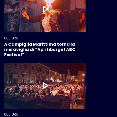
CULTURA
A Campiglia Marittima torna la
meraviglia di “Apritiborgo! ABC
Festival”
CULTURA