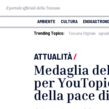
Il portale ufficiale della Toscana
AMBIENTE
CULTURA
ENOGASTRONO
Trending Topics:
Toscana Digitale
agroal
ATTUALITÀ
/
Medaglia de
per YouTopic
della pace d