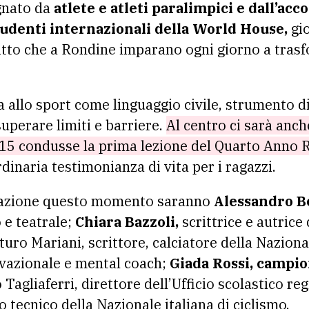
gnato da
atlete e atleti paralimpici e dall’acc
tudenti internazionali della World House,
gio
litto che a Rondine imparano ogni giorno a trasf
a allo sport come linguaggio civile, strumento di
superare limiti e barriere.
Al centro ci sarà anch
015 condusse la prima lezione del Quarto Anno 
dinaria testimonianza di vita per i ragazzi.
urazione questo momento saranno
Alessandro B
 e teatrale;
Chiara Bazzoli,
scrittrice e autrice 
uro Mariani, scrittore, calciatore della Nazional
vazionale e mental coach;
Giada Rossi, campio
Tagliaferri, direttore dell’Ufficio scolastico re
 tecnico della Nazionale italiana di ciclismo.