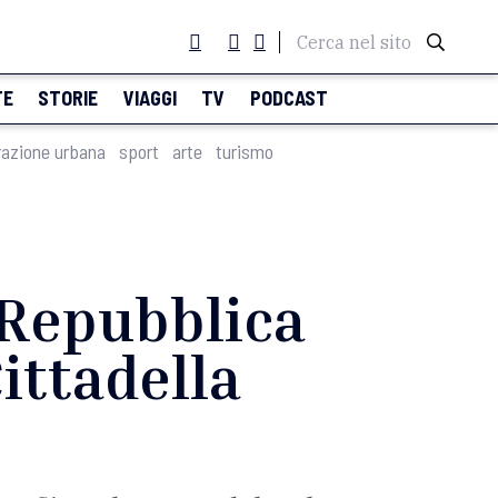
Cerca nel sito
TE
STORIE
VIAGGI
TV
PODCAST
razione urbana
sport
arte
turismo
 Repubblica
ittadella