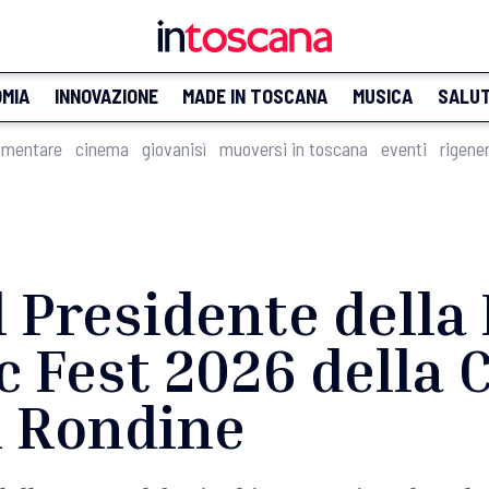
MIA
INNOVAZIONE
MADE IN TOSCANA
MUSICA
SALU
imentare
cinema
giovanisì
muoversi in toscana
eventi
rigene
l Presidente della
 Fest 2026 della C
i Rondine