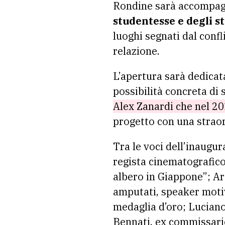
Rondine sarà accompa
studentesse e degli s
luoghi segnati dal conf
relazione.
L’apertura sarà dedicat
possibilità concreta di 
Alex Zanardi che nel 2
progetto con una straor
Tra le voci dell’inaug
regista cinematografico
albero in Giappone”; Art
amputati, speaker moti
medaglia d’oro; Luciano 
Bennati, ex commissario