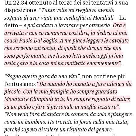
Un 22.34 ottenuto al terzo dei sei tentativi a sua
disposizione. “
Tante volte mi svegliavo avendo
sognato di aver vinto una medaglia ai Mondiali
– ha
detto –
e poi andavo a lavorare per ottenerla.
Ora è
arrivata e non so nemmeno così dire, la dedico al mio
coach Paolo Dal Soglio. A me piace leggere le cavolate
che scrivono sui social, di quelli che dicono che non
sono performante, me li sono letti anche oggi prima
della gara e la cosa mi ha motivato enormemente”
.
“Sogno questa gara da una vita”
, non contiene più
l’entusiamo:
“
Da quando ho iniziato a fare atletica da
piccolo. Con la mia famiglia ho sempre guardato
Mondiali e Olimpiadi in tv, ho sempre sognato di salire
su un podio e fare il personale in maglia azzurra”.
“Non vedo l’ora di andare in camera da solo e piangere
come un bambino. Ho trovato la forza nella mia testa,
perché sapevo di valere un risultato del genere.