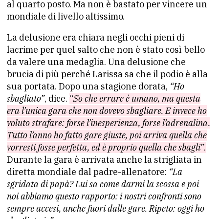
al quarto posto. Ma non è bastato per vincere un
mondiale di livello altissimo.
La delusione era chiara negli occhi pieni di
lacrime per quel salto che non è stato così bello
da valere una medaglia. Una delusione che
brucia di più perché Larissa sa che il podio è alla
sua portata. Dopo una stagione dorata,
“Ho
sbagliato”
, dice.
“
So che errare è umano, ma questa
era l’unica gara che non dovevo sbagliare. E invece ho
voluto strafare: forse l’inesperienza, forse l’adrenalina.
Tutto l’anno ho fatto gare giuste, poi arriva quella che
vorresti fosse perfetta, ed è proprio quella che sbagli”
.
Durante la gara è arrivata anche la strigliata in
diretta mondiale dal padre-allenatore:
“La
sgridata di papà? Lui sa come darmi la scossa e poi
noi abbiamo questo rapporto: i nostri confronti sono
sempre accesi, anche fuori dalle gare. Ripeto: oggi ho