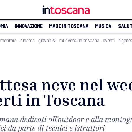
MIA
INNOVAZIONE
MADE IN TOSCANA
MUSICA
SALU
imentare
cinema
giovanisì
muoversi in toscana
eventi
rigene
ttesa neve nel we
rti in Toscana
ttimana dedicati all’outdoor e alla montag
ici da parte di tecnici e istruttori