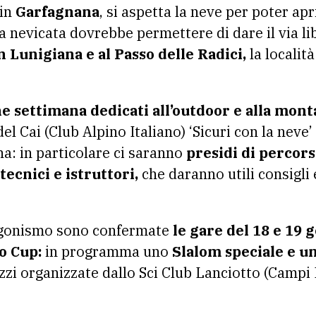
in
Garfagnana
, si aspetta la neve per poter apr
a nevicata dovrebbe permettere di dare il via li
n Lunigiana e al Passo delle Radici,
la località
ine settimana dedicati all’outdoor e alla mon
del Cai (Club Alpino Italiano) ‘Sicuri con la neve
a: in particolare ci saranno
presidi di percorsi
 tecnici e istruttori,
che daranno utili consigli 
’agonismo sono confermate
le gare del 18 e 19 
o Cup:
in programma uno
Slalom speciale e u
azzi organizzate dallo Sci Club Lanciotto (Campi 