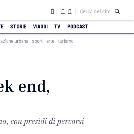
Cerca nel sito
TE
STORIE
VIAGGI
TV
PODCAST
razione urbana
sport
arte
turismo
ek end,
na, con presidi di percorsi