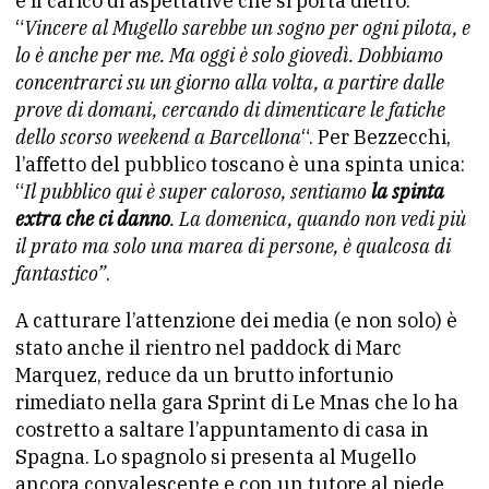
e il carico di aspettative che si porta dietro:
“
Vincere al Mugello sarebbe un sogno per ogni pilota, e
lo è anche per me. Ma oggi è solo giovedì. Dobbiamo
concentrarci su un giorno alla volta, a partire dalle
prove di domani, cercando di dimenticare le fatiche
dello scorso weekend a Barcellona
“. Per Bezzecchi,
l’affetto del pubblico toscano è una spinta unica:
“
Il pubblico qui è super caloroso, sentiamo
la spinta
extra che ci danno
. La domenica, quando non vedi più
il prato ma solo una marea di persone, è qualcosa di
fantastico”
.
A catturare l’attenzione dei media (e non solo) è
stato anche il rientro nel paddock di Marc
Marquez, reduce da un brutto infortunio
rimediato nella gara Sprint di Le Mnas che lo ha
costretto a saltare l’appuntamento di casa in
Spagna. Lo spagnolo si presenta al Mugello
ancora convalescente e con un tutore al piede,