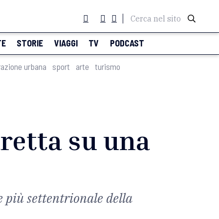
Cerca nel sito
TE
STORIE
VIAGGI
TV
PODCAST
razione urbana
sport
arte
turismo
aretta su una
e più settentrionale della