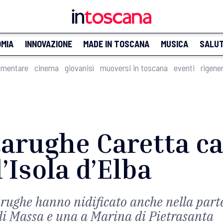
MIA
INNOVAZIONE
MADE IN TOSCANA
MUSICA
SALU
imentare
cinema
giovanisì
muoversi in toscana
eventi
rigene
tarughe Caretta c
’Isola d’Elba
rtarughe hanno nidificato anche nella part
 di Massa e una a Marina di Pietrasanta