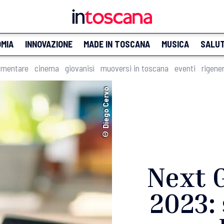
MIA
INNOVAZIONE
MADE IN TOSCANA
MUSICA
SALU
imentare
cinema
giovanisì
muoversi in toscana
eventi
rigene
© Diego Cervo
Next 
2023: 