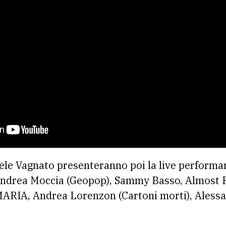
ele Vagnato presenteranno poi la live performa
 Andrea Moccia (Geopop), Sammy Basso, Almost Fi
MARIA, Andrea Lorenzon (Cartoni morti), Aless