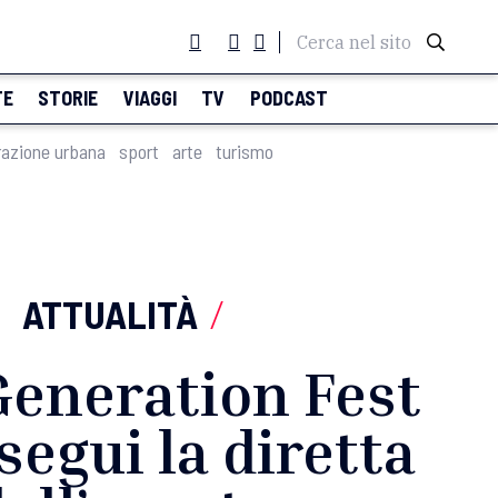
Cerca nel sito
TE
STORIE
VIAGGI
TV
PODCAST
razione urbana
sport
arte
turismo
ATTUALITÀ
/
Generation Fest
segui la diretta