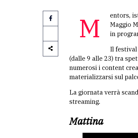
Mentors, istituzioni, artisti e influencer sono attesi sul main stage del Teatro del
Maggio Mu
in progr
Il festiv
(dalle 9 alle 23) tra sp
numerosi i content crea
materializzarsi sul palc
La giornata verrà scand
streaming.
Mattina