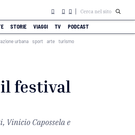
Cerca nel sito
TE
STORIE
VIAGGI
TV
PODCAST
razione urbana
sport
arte
turismo
l festival
i, Vinicio Capossela e