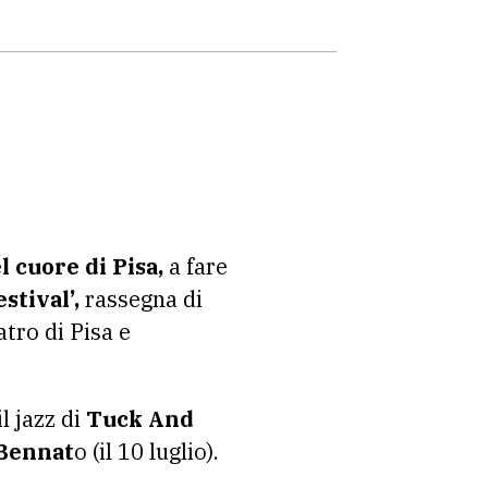
l cuore di Pisa,
a fare
stival’,
rassegna di
tro di Pisa e
il jazz di
Tuck And
Bennat
o (il 10 luglio).