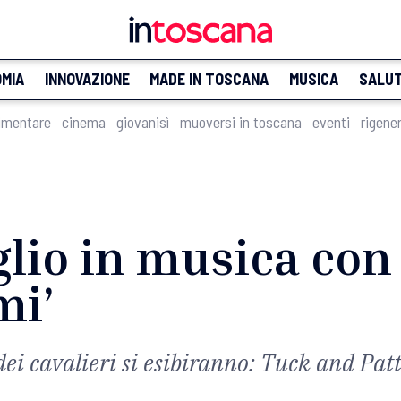
MIA
INNOVAZIONE
MADE IN TOSCANA
MUSICA
SALU
imentare
cinema
giovanisì
muoversi in toscana
eventi
rigene
lio in musica con i
mi’
 dei cavalieri si esibiranno: Tuck and Patt