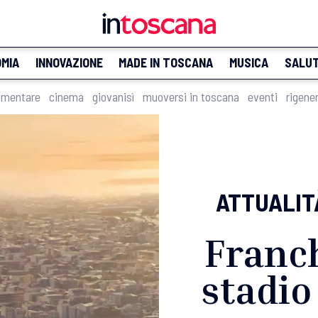
MIA
INNOVAZIONE
MADE IN TOSCANA
MUSICA
SALU
imentare
cinema
giovanisì
muoversi in toscana
eventi
rigene
ATTUALIT
Franch
stadio