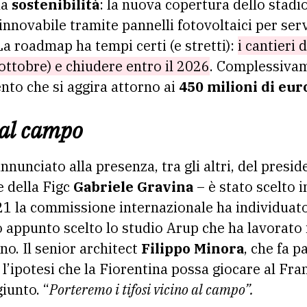
la
sostenibilità
: la nuova copertura dello stadi
nnovabile tramite pannelli fotovoltaici per servi
La roadmap ha tempi certi (e stretti):
i cantieri 
ttobre) e chiudere entro il 2026
. Complessiva
ento che si aggira attorno ai
450 milioni di eur
i al campo
annunciato alla presenza, tra gli altri, del presi
e della Figc
Gabriele Gravina
– è stato scelto i
1 la commissione internazionale ha individuato 
to appunto scelto lo studio Arup che ha lavorato
no. Il senior architect
Filippo Minora
, che fa p
l’ipotesi che la Fiorentina possa giocare al Fran
iunto. “
Porteremo i tifosi vicino al campo”.