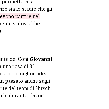
o permetterà la
re sia lo stadio che gli
devono partire nel
mente si dovrebbe
o
.
dente del Coni
Giovanni
n una rosa di 31
le otto migliori idee
 in passato anche sugli
arte del team di Hirsch,
chi durante i lavori.