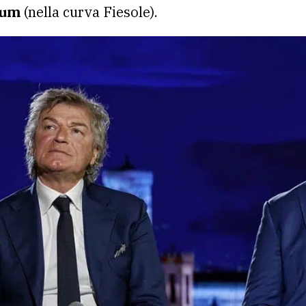
ium
(nella curva Fiesole).