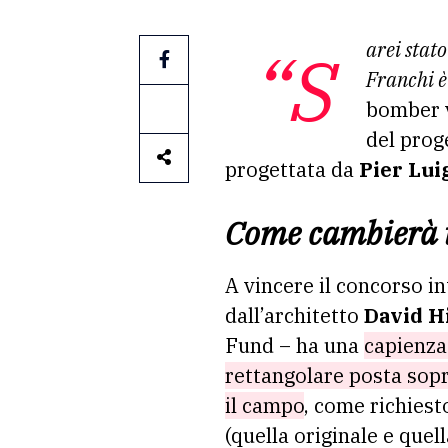
“Sarei stato triste se si fosse deciso di rifare un nuovo stadio senza ripartire dal Franchi. Il
Franchi è
bomber v
del prog
progettata da
Pier Lui
Come cambierà i
A vincere il concorso in
dall’architetto
David H
Fund – ha una
capienza
rettangolare posta sopra
il campo
, come richiest
(quella originale e que