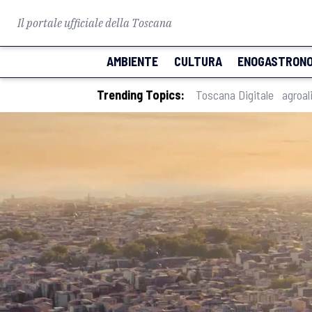
Il portale ufficiale della Toscana
AMBIENTE
CULTURA
ENOGASTRONO
Trending Topics:
Toscana Digitale
agroal