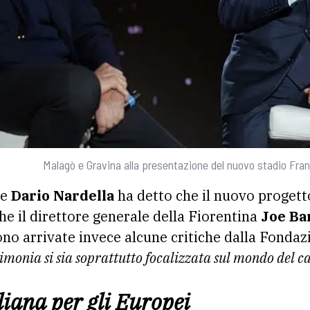
Malagò e Gravina alla presentazione del nuovo stadio Fra
ze
Dario Nardella
ha detto che il nuovo progett
e il direttore generale della Fiorentina
Joe Ba
sono arrivate invece alcune critiche dalla Fonda
rimonia si sia soprattutto focalizzata sul mondo del c
iana per gli Europei