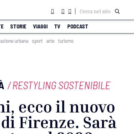
Cerca nel sito
TE
STORIE
VIAGGI
TV
PODCAST
razione urbana
sport
arte
turismo
À
/
RESTYLING SOSTENIBILE
i, ecco il nuovo
 di Firenze. Sarà