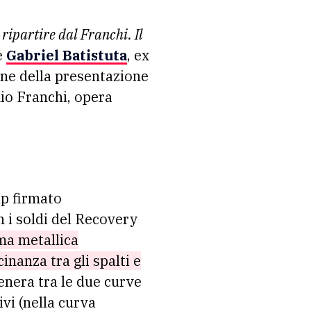
è
Gabriel Batistuta
, ex
one della presentazione
mio Franchi, opera
up firmato
n i soldi del Recovery
ma metallica
inanza tra gli spalti e
genera tra le due curve
vi (nella curva