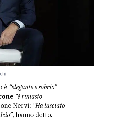
nchi
o è
“elegante e sobrio”
rone
“è rimasto
zione Nervi:
“Ha lasciato
alcio”
, hanno detto.