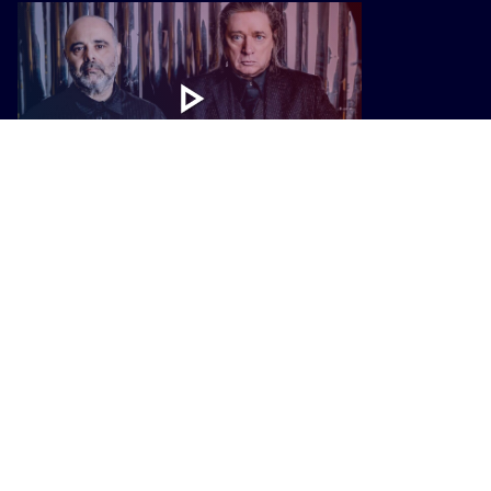
MUSICA
Al Firenze Jazz Festival un viaggio
tra jazz, reggae, elettronica e nuove
avanguardie sonore