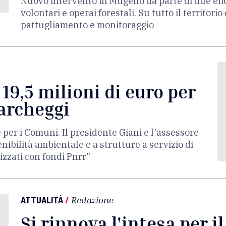
Nuovo intervento in Mugello da parte di due elic
volontari e operai forestali. Su tutto il territori
pattugliamento e monitoraggio
 19,5 milioni di euro per
parcheggi
 per i Comuni. Il presidente Giani e l'assessore
nibilità ambientale e a strutture a servizio di
izzati con fondi Pnrr"
ATTUALITÀ
/
Redazione
Si rinnova l'intesa per i