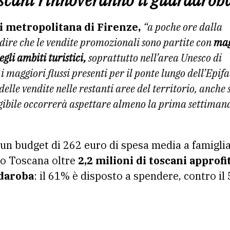
oscani rinnoveranno il guardarob
 metropolitana di Firenze,
“a poche ore dalla
dire che le vendite
promozionali sono partite con
mag
egli ambiti turistici,
soprattutto nell’area Unesco di
i maggiori flussi presenti per il
ponte lungo dell’Epifa
 delle
vendite nelle restanti aree del territorio, anche 
ngibile occorrerà aspettare almeno la
prima settimana
un budget di 262 euro di spesa media a famiglia
o Toscana oltre
2,2 milioni di toscani approfi
rdaroba
: il 61% è disposto a spendere, contro il