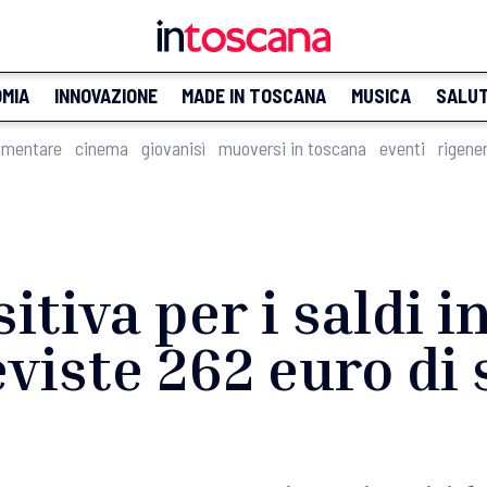
MIA
INNOVAZIONE
MADE IN TOSCANA
MUSICA
SALU
imentare
cinema
giovanisì
muoversi in toscana
eventi
rigene
itiva per i saldi i
viste 262 euro di