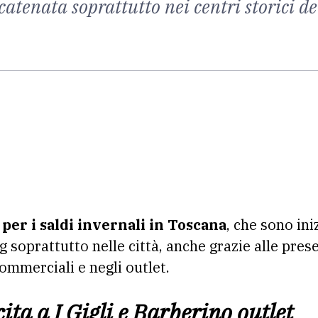
catenata soprattutto nei centri storici del
per i saldi invernali in Toscana
, che sono ini
 soprattutto nelle città, anche grazie alle prese
ommerciali e negli outlet.
ita a I Gigli e Barberino outlet