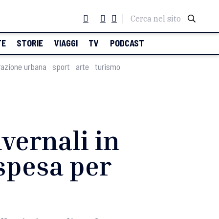
Cerca nel sito
TE
STORIE
VIAGGI
TV
PODCAST
razione urbana
sport
arte
turismo
nvernali in
 spesa per