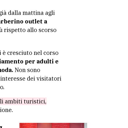
ià dalla mattina agli
rberino outlet a
ù rispetto allo scorso
i è cresciuto nel corso
iamento per adulti e
moda.
Non sono
’interesse dei visitatori
o.
i ambiti turistici,
ione.