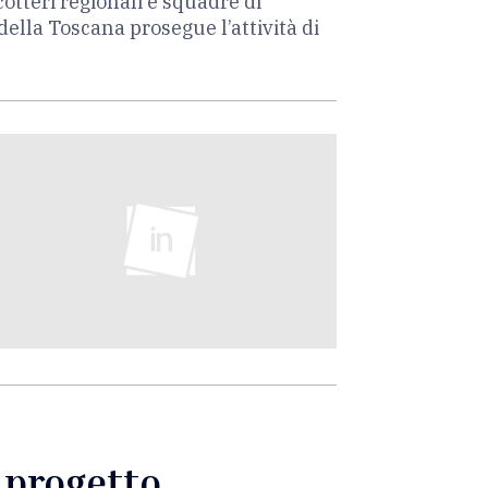
otteri regionali e squadre di
o della Toscana prosegue l’attività di
l progetto