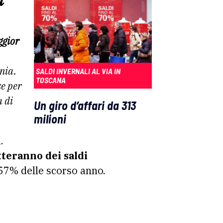
a
gior
nia.
SALDI INVERNALI AL VIA IN
TOSCANA
se per
 di
Un giro d’affari da 313
milioni
.
tteranno dei saldi
 57% delle scorso anno.