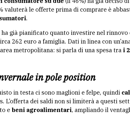
n consumatore su due
(il 46%) ha già deciso d
% valuterà le offerte prima di comprare è abbast
sumatori
.
i ha già pianificato quanto investire nel rinnovo
rca 262 euro a famiglia. Dati in linea con un’an
’area metropolitana: si parla di una spesa tra
i 
vernale in pole position
uisto in testa ci sono maglioni e felpe, quindi
ca
s. L’offerta dei saldi non si limiterà a questi se
to e
beni agroalimentari
, ampliando il ventag