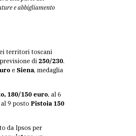
zature e abbigliamento
ei territori toscani
 previsione di
250/230
.
euro
e
Siena
, medaglia
o, 180/150 euro
, al 6
, al 9 posto
Pistoia 150
to da Ipsos per