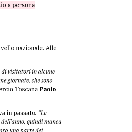
dio a persona
ivello nazionale. Alle
di visitatori in alcune
ime giornate, che sono
ercio Toscana
Paolo
va in passato
. “Le
co dell’anno, quindi manca
cora una parte dei