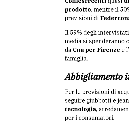
Confesercenti
quasi
u
prodotto
, mentre il 50
previsioni di
Federcon
Il 59% degli intervistat
media si spenderanno ci
da
Cna per Firenze
e l
famiglia.
Abbigliamento in
Per le previsioni di acq
seguire giubbotti e jean
tecnologia
, arredamen
per i consumatori.