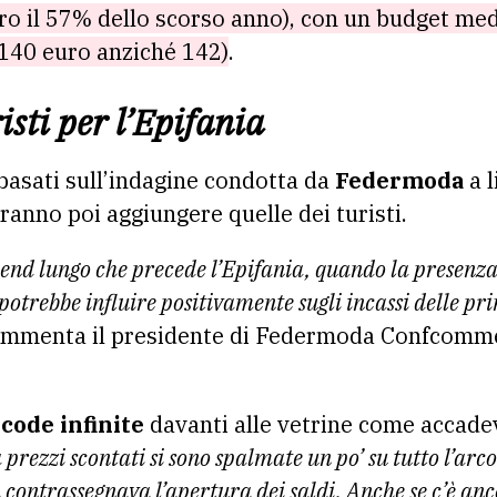
ro il 57% dello scorso anno), con un budget me
(140 euro anziché 142)
.
isti per l’Epifania
, basati sull’indagine condotta da
Federmoda
a l
ranno poi aggiungere quelle dei turisti.
ekend lungo che precede l’Epifania, quando la presenza 
potrebbe influire positivamente sugli incassi delle pr
mmenta il presidente di Federmoda Confcomm
e
code infinite
davanti alle vetrine come accade
a prezzi scontati si sono spalmate un po’ su tutto l’ar
a contrassegnava l’apertura dei saldi. Anche se c’è an