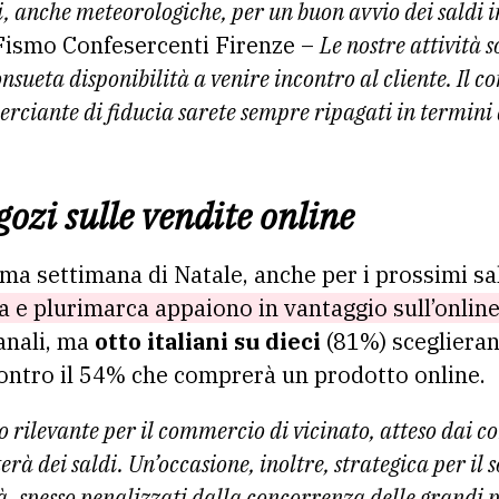
ni, anche meteorologiche, per un buon avvio dei saldi 
 Fismo Confesercenti Firenze –
Le nostre attività 
sueta disponibilità a venire incontro al cliente. Il con
erciante di fiducia sarete sempre ripagati in termini 
egozi sulle vendite online
ma settimana di Natale, anche per i prossimi sa
 e plurimarca appaiono in vantaggio sull’onlin
anali, ma
otto italiani su dieci
(81%) scegliera
contro il 54% che comprerà un prodotto online.
o rilevante per il commercio di vicinato, atteso dai 
erà dei saldi. Un’occasione, inoltre, strategica per i
tà, spesso penalizzati dalla concorrenza delle grandi 