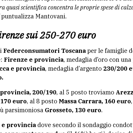
 quasi scientifica concentra le proprie spese di cal
”
puntualizza Mantovani.
irenze sui 250-270 euro
di
Federconsumatori Toscana
per le famiglie d
e:
Firenze e provincia
, medaglia d’oro con una
cca e provincia
, medaglia d’argento
230/200 
o.
 provincia, 200/190
, al 5 posto troviamo
Arezz
 170 euro
, al 8 posto
Massa Carrara, 160 euro
più parsimoniosa
Grosseto, 130 euro
.
 e provincia
dove secondo il sondaggio condot