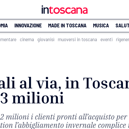
MIA
INNOVAZIONE
MADE IN TOSCANA
MUSICA
SALU
imentare
cinema
giovanisì
muoversi in toscana
eventi
rigene
li al via, in Tosc
13 milioni
2 milioni i clienti pronti all’acquisto pe
ition l’abbigliamento invernale complice 