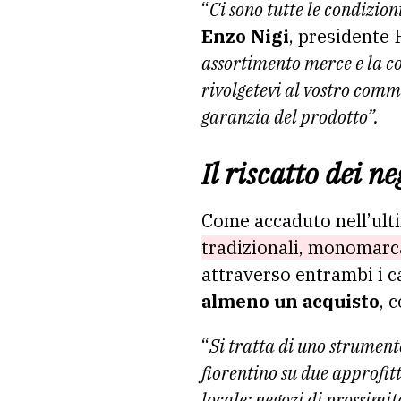
“
Ci sono tutte le condizio
Enzo Nigi
, presidente
assortimento merce e la con
rivolgetevi al vostro comm
garanzia del prodotto”.
Il riscatto dei n
Come accaduto nell’ulti
tradizionali, monomarca
attraverso entrambi i c
almeno un acquisto
, 
“
Si tratta di uno strument
fiorentino su due approfitt
locale: negozi di prossimi