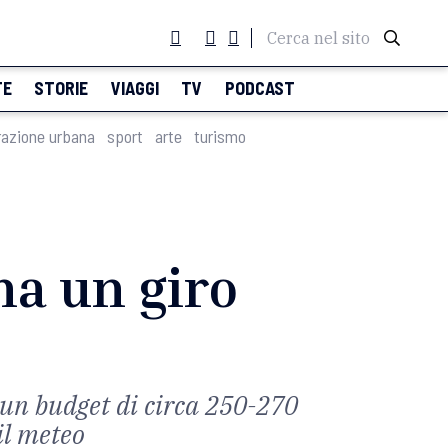
Cerca nel sito
TE
STORIE
VIAGGI
TV
PODCAST
razione urbana
sport
arte
turismo
ana un giro
r un budget di circa 250-270
il meteo