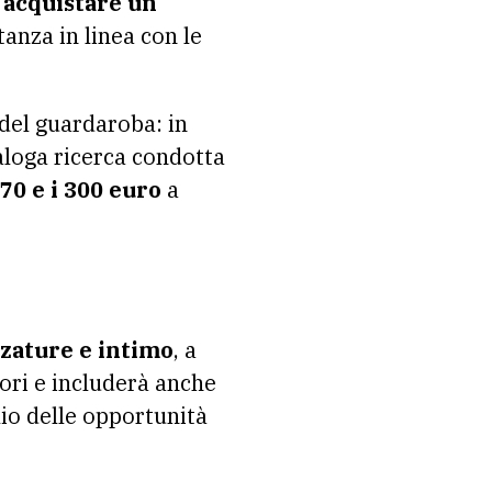
i
acquistare un
anza in linea con le
 del guardaroba: in
aloga ricerca condotta
270 e i 300 euro
a
lzature e intimo
, a
ttori e includerà anche
lio delle opportunità