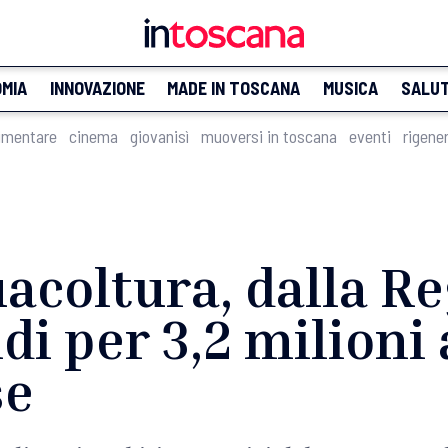
MIA
INNOVAZIONE
MADE IN TOSCANA
MUSICA
SALU
imentare
cinema
giovanisì
muoversi in toscana
eventi
rigene
acoltura, dalla R
i per 3,2 milioni
se