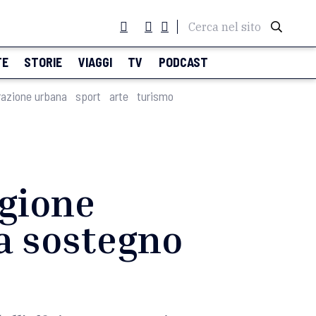
Cerca nel sito
TE
STORIE
VIAGGI
TV
PODCAST
razione urbana
sport
arte
turismo
egione
 a sostegno