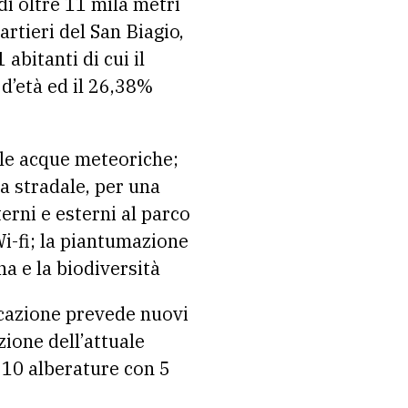
di oltre 11 mila metri
rtieri del San Biagio,
bitanti di cui il
d’età ed il 26,38%
lle acque meteoriche;
ta stradale, per una
erni e esterni al parco
Wi-fi; la piantumazione
na e la biodiversità
ficazione prevede nuovi
zione dell’attuale
i 10 alberature con 5