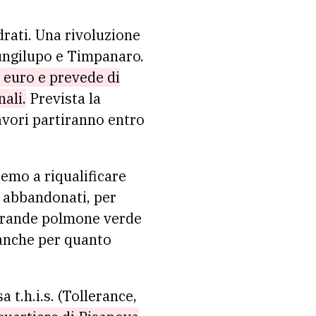
rati. Una rivoluzione
Pungilupo e Timpanaro.
i euro e prevede di
ali.
Prevista la
avori partiranno entro
remo a riqualificare
i abbandonati, per
grande polmone verde
 anche per quanto
t.h.i.s. (Tollerance,