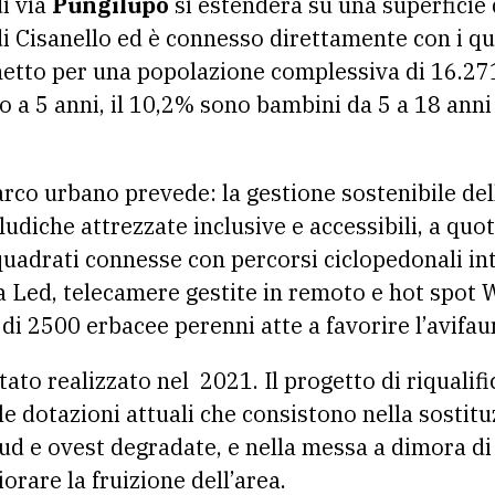
i via
Pungilupo
si estenderà su una superficie 
i Cisanello ed è connesso direttamente con i qua
etto per una popolazione complessiva di 16.271 a
 a 5 anni, il 10,2% sono bambini da 5 a 18 anni 
arco urbano prevede: la gestione sostenibile de
 ludiche attrezzate inclusive e accessibili, a quo
quadrati connesse con percorsi ciclopedonali int
 a Led, telecamere gestite in remoto e hot spot 
 di 2500 erbacee perenni atte a favorire l’avifau
tato realizzato nel 2021. Il progetto di riquali
lle dotazioni attuali che consistono nella sostitu
 sud e ovest degradate, e nella messa a dimora d
iorare la fruizione dell’area.