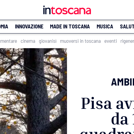
MIA
INNOVAZIONE
MADE IN TOSCANA
MUSICA
SALU
imentare
cinema
giovanisì
muoversi in toscana
eventi
rigene
AMBI
Pisa av
da 
quadrat