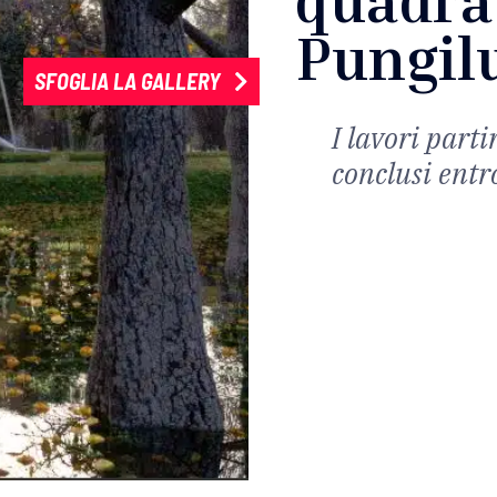
Pungil
SFOGLIA LA GALLERY
I lavori part
conclusi entro