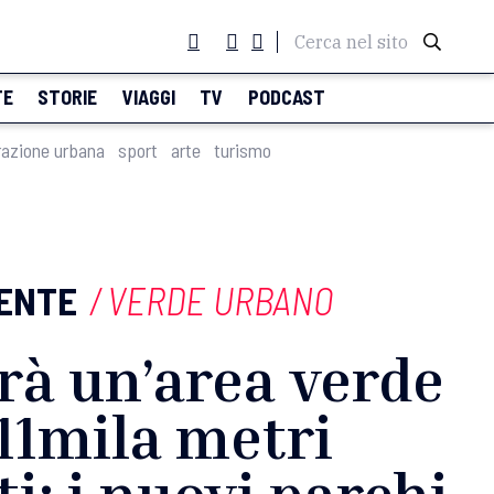
Cerca nel sito
TE
STORIE
VIAGGI
TV
PODCAST
razione urbana
sport
arte
turismo
ENTE
/
VERDE URBANO
rà un’area verde
11mila metri
i: i nuovi parchi