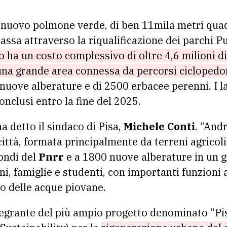
nuovo polmone verde, di ben 11mila metri quad
assa attraverso la riqualificazione dei parchi 
o ha un costo complessivo di oltre 4,6 milioni d
una grande area connessa da percorsi ciclopedon
uove alberature e di 2500 erbacee perenni. I l
nclusi entro la fine del 2025.
a detto il sindaco di Pisa,
Michele Conti
. “And
 città, formata principalmente da terreni agricol
fondi del
Pnrr
e a 1800 nuove alberature in un 
ni, famiglie e studenti, con importanti funzioni
o delle acque piovane.
tegrante del più ampio progetto denominato “Pisa 