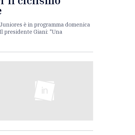
r il ciclismo
e
ia Juniores è in programma domenica
Il presidente Giani: "Una