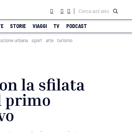
Cerca nel sito
TE
STORIE
VIAGGI
TV
PODCAST
razione urbana
sport
arte
turismo
n la sfilata
il primo
ivo