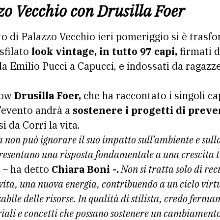
zo Vecchio con Drusilla Foer
to di Palazzo Vecchio ieri pomeriggio si è trasf
sfilato
look vintage, in tutto 97 capi,
firmati d
a Emilio Pucci a Capucci, e indossati da ragazze 
how
Drusilla Foer,
che ha raccontato i singoli cap
l’evento andrà a
sostenere i progetti di prev
 da Corri la vita.
non può ignorare il suo impatto sull’ambiente e sulla 
resentano una risposta fondamentale a una crescita 
a –
ha detto
Chiara Boni -.
Non si tratta solo di rec
ita, una nuova energia, contribuendo a un ciclo virtu
ile delle risorse. In qualità di stilista, credo ferma
iali e concetti che possano sostenere un cambiamento