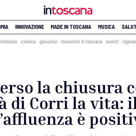
MIA
INNOVAZIONE
MADE IN TOSCANA
MUSICA
SALU
imentare
cinema
giovanisì
muoversi in toscana
eventi
rigene
erso la chiusura co
à di Corri la vita: 
’affluenza è posit