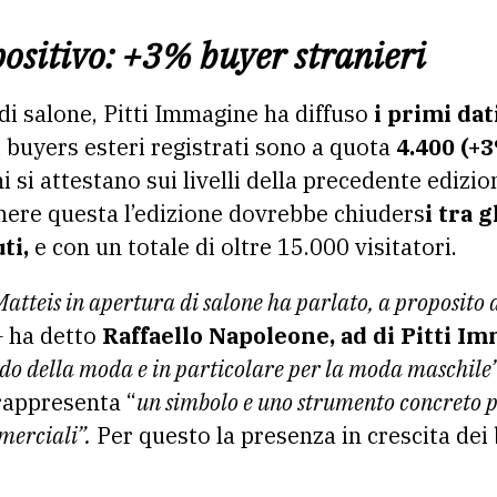
ositivo: +3% buyer stranieri
 di salone,
Pitti
Immagine ha diffuso
i primi dati
 i buyers esteri registrati sono a quota
4.400 (+3
i si attestano sui livelli della precedente edizio
ere questa l’edizione dovrebbe chiuders
i tra g
ti,
e con un totale di oltre 15.000 visitatori.
tteis in apertura di salone ha parlato, a proposito de
–
ha detto
Raffaello Napoleone, ad di
Pitti
Im
ndo della moda e in particolare per la moda maschile
 rappresenta “
un simbolo e uno strumento concreto p
merciali”.
Per questo la presenza in crescita dei 