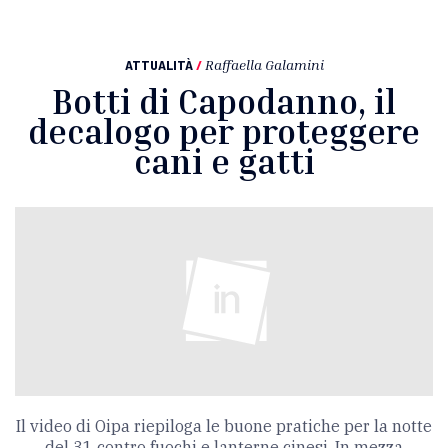
ATTUALITÀ
/
Raffaella Galamini
Botti di Capodanno, il
decalogo per proteggere
cani e gatti
Il video di Oipa riepiloga le buone pratiche per la notte
del 31 contro fuochi e lanterne cinesi. In mezza