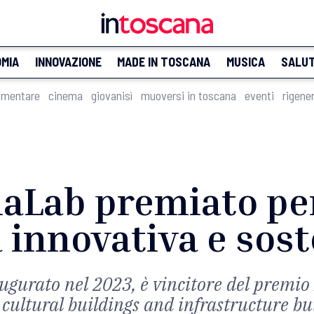
MIA
INNOVAZIONE
MADE IN TOSCANA
MUSICA
SALU
imentare
cinema
giovanisì
muoversi in toscana
eventi
rigene
maLab premiato per
 innovativa e sost
naugurato nel 2023, è vincitore del premi
 cultural buildings and infrastructure bu