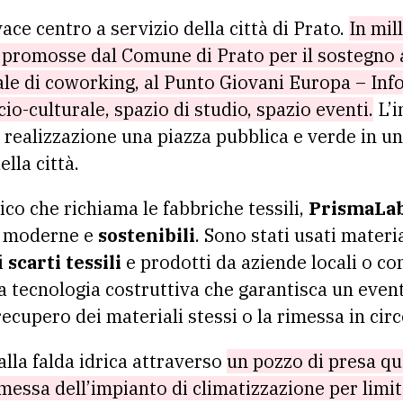
ce centro a servizio della città di Prato.
In mil
à promosse dal Comune di Prato per il sostegno a
ale di coworking, al Punto Giovani Europa – Inf
cio-culturale, spazio di studio, spazio eventi.
L’i
 realizzazione una piazza pubblica e verde in un
lla città.
tico che richiama le fabbriche tessili,
PrismaLa
e moderne e
sostenibili
. Sono stati usati materia
i
scarti tessili
e prodotti da aziende locali o c
na tecnologia costruttiva che garantisca un even
 recupero dei materiali stessi o la rimessa in circ
alla falda idrica attraverso
un pozzo di presa qu
essa dell’impianto di climatizzazione per limit