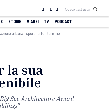
Cerca nel sito
TE
STORIE
VIAGGI
TV
PODCAST
razione urbana
sport
arte
turismo
 la sua
enibile
o Big See Architecture Award
ildings”