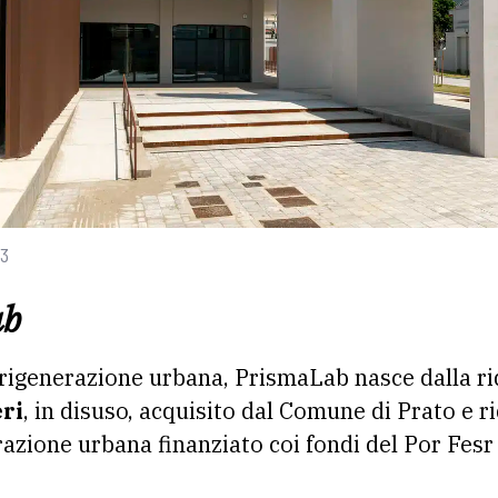
i3
ab
igenerazione urbana, PrismaLab nasce dalla riq
eri
, in disuso, acquisito dal Comune di Prato e ri
razione urbana finanziato coi fondi del Por Fesr