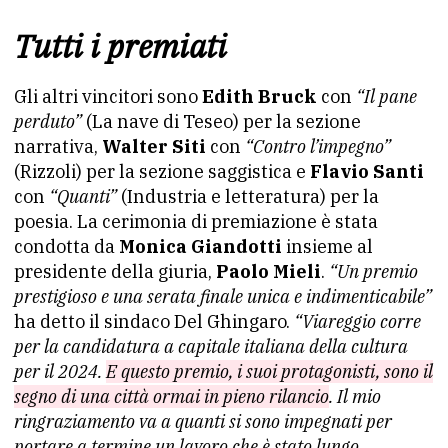
Tutti i premiati
Gli altri vincitori sono
Edith Bruck
con
“Il pane
perduto”
(La nave di Teseo) per la sezione
narrativa,
Walter Siti
con
“Contro l’impegno”
(Rizzoli) per la sezione saggistica e
Flavio Santi
con
“Quanti”
(Industria e letteratura) per la
poesia. La cerimonia di premiazione è stata
condotta da
Monica Giandotti
insieme al
presidente della giuria,
Paolo Mieli
.
“Un premio
prestigioso e una serata finale unica e indimenticabile”
ha detto il sindaco Del Ghingaro.
“Viareggio corre
per la candidatura a capitale italiana della cultura
per il 2024.
E questo premio, i suoi protagonisti, sono il
segno di una città ormai in pieno rilancio
. Il mio
ringraziamento va a quanti si sono impegnati per
portare a termine un lavoro che è stato lungo,