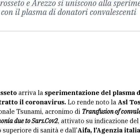
rosseto e Arezzo si uniscono alla speri
 con il plasma di donatori convalescenti
sseto
arriva la
sperimentazione del plasma de
ratto il coronavirus.
Lo rende noto la
Asl To
zionale Tsunami, acronimo di
Transfusion of conval
onia due to Sars.Cov2
, attivato su indicazione del
 superiore di sanità e dall’
Aifa, l’Agenzia ital