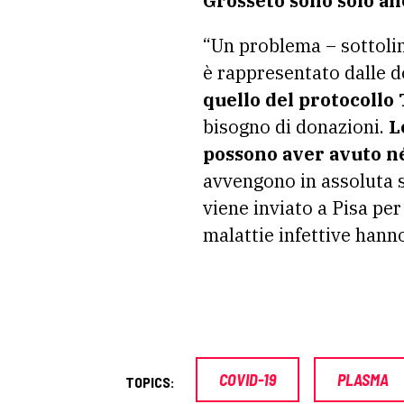
Grosseto sono solo ane
“Un problema – sottol
è rappresentato dalle 
quello del protocollo
bisogno di donazioni.
L
possono aver avuto né
avvengono in assoluta si
viene inviato a Pisa per
malattie infettive hann
COVID-19
PLASMA
TOPICS: