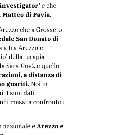
 investigator’
e che
n Matteo di Pavia
.
 Arezzo che a Grosseto
pedale San Donato di
ora tra Arezzo e
io’ della terapia
 da Sars-Cov2 e quello
zioni, a distanza di
o guariti.
Noi in
. I suoi dati
ndi messi a confronto i
o nazionale e
Arezzo e