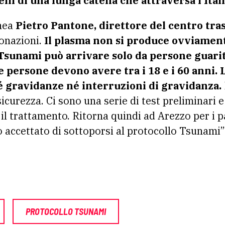
lli di una lunga catena che attraversa l’Ital
inea
Pietro Pantone, direttore del centro tra
donazioni.
Il plasma non si produce ovviament
 Tsunami può arrivare solo da persone guari
e persone devono avere tra i 18 e i 60 anni.
 gravidanze né interruzioni di gravidanza.
curezza. Ci sono una serie di test preliminari e
 il trattamento. Ritorna quindi ad Arezzo per i p
o accettato di sottoporsi al protocollo Tsunami”
PROTOCOLLO TSUNAMI