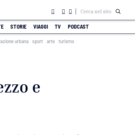
Cerca nel sito
TE
STORIE
VIAGGI
TV
PODCAST
razione urbana
sport
arte
turismo
ezzo e