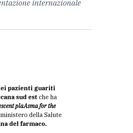
mentazione internazionale
i pazienti guariti
scana sud est
che ha
escent plaAsma for the
 ministero della Salute
iana del farmaco.