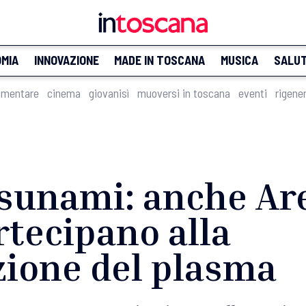
MIA
INNOVAZIONE
MADE IN TOSCANA
MUSICA
SALU
imentare
cinema
giovanisì
muoversi in toscana
eventi
rigene
Tsunami: anche Ar
rtecipano alla
ione del plasma