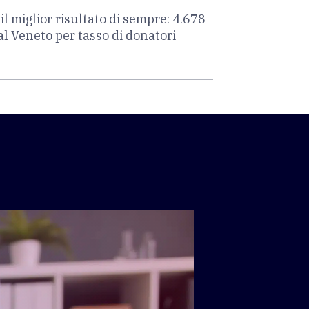
 il miglior risultato di sempre: 4.678
al Veneto per tasso di donatori