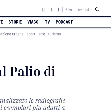
Cerca nel sito
TE
STORIE
VIAGGI
TV
PODCAST
razione urbana
sport
arte
turismo
l Palio di
analizzato le radiografie
i esemplari più adatti a