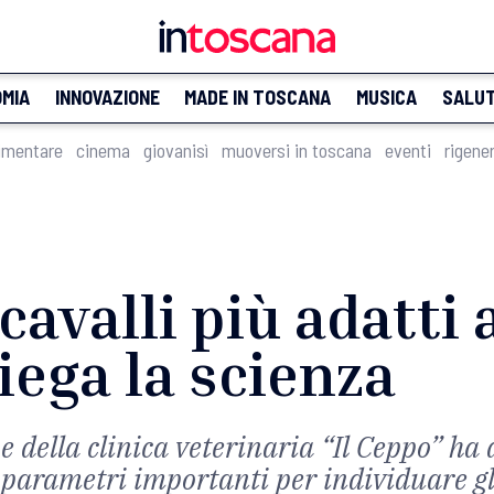
MIA
INNOVAZIONE
MADE IN TOSCANA
MUSICA
SALU
imentare
cinema
giovanisì
muoversi in toscana
eventi
rigene
cavalli più adatti a
iega la scienza
e della clinica veterinaria “Il Ceppo” ha 
i parametri importanti per individuare gl