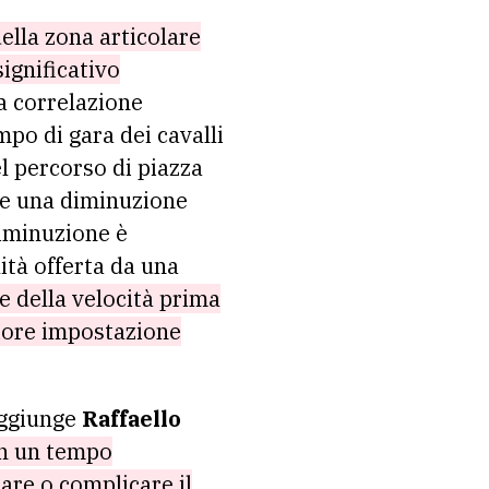
ella zona articolare
ignificativo
la correlazione
mpo di gara dei cavalli
l percorso di piazza
re una diminuzione
diminuzione è
ità offerta da una
 della velocità prima
liore impostazione
aggiunge
Raffaello
in un tempo
iare o complicare il