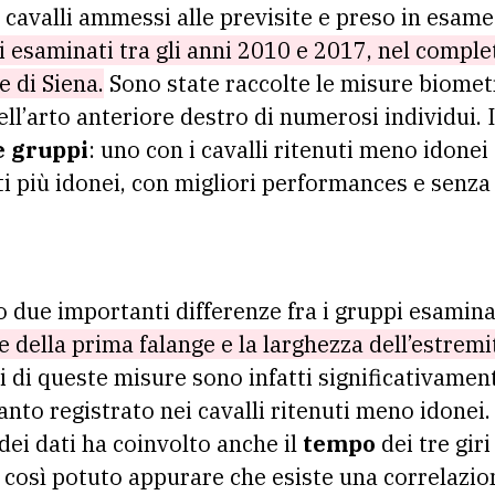
i cavalli ammessi alle previsite e preso in esam
tti esaminati tra gli anni 2010 e 2017, nel compl
 di Siena.
Sono state raccolte le misure biomet
ell’arto anteriore destro di numerosi individui. 
e gruppi
: uno con i cavalli ritenuti meno idonei
ti più idonei, con migliori performances e senza 
to due importanti differenze fra i gruppi esamina
le della prima falange e la larghezza dell’estrem
i di queste misure sono infatti significativamente
uanto registrato nei cavalli ritenuti meno idonei
dei dati ha coinvolto anche il
tempo
dei tre giri
è così potuto appurare che esiste una correlazio