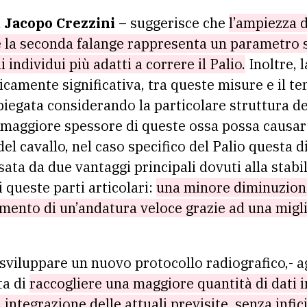
a
Jacopo Crezzini
– suggerisce che
l’ampiezza d
 la seconda falange rappresenta un parametro s
i individui più adatti a correre il Palio.
Inoltre, 
icamente significativa, tra queste misure e il te
piegata considerando la particolare struttura de
maggiore spessore di queste ossa possa causa
del cavallo, nel caso specifico del Palio questa 
a da due vantaggi principali dovuti alla stabil
queste parti articolari:
una minore diminuzione
imento di un’andatura veloce grazie ad una mig
 sviluppare un nuovo protocollo radiografico,- 
ta di
raccogliere una maggiore quantità di dati 
integrazione delle attuali previsite, senza infic