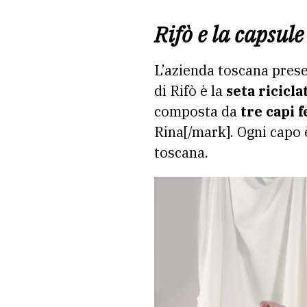
Rifò e la capsule
L’azienda toscana pres
di Rifò è la
seta ricicla
composta da
tre capi 
Rina[/mark]. Ogni capo
toscana.