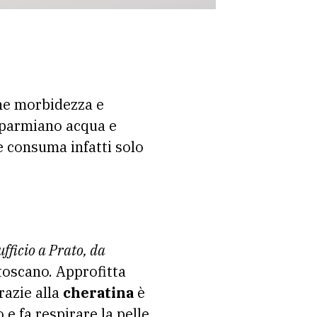
ene morbidezza e
risparmiano acqua e
e consuma infatti solo
ufficio a Prato, da
toscano. Approfitta
Grazie alla
cheratina
è
o e fa respirare la pelle