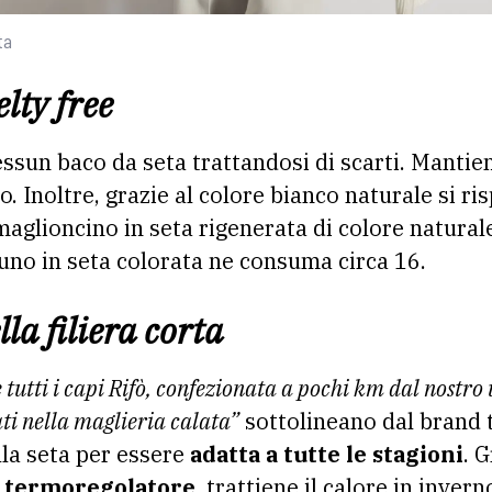
ta
lty free
ssun baco da seta trattandosi di scarti. Manti
lo. Inoltre, grazie al colore bianco naturale si 
aglioncino in seta rigenerata di colore natural
 uno in seta colorata ne consuma circa 16.
la filiera corta
 tutti i capi Rifò, confezionata a pochi km dal nostro 
ati nella maglieria calata”
sottolineano dal brand 
lla seta per essere
adatta a tutte le stagioni
. 
e termoregolatore
, trattiene il calore in invern