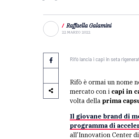
/
Raffaella Galamini
22 MARZO 2022
Rifò lancia i capi in seta rigenera
Rifò è ormai un nome n
mercato con i
capi in 
volta della
prima capsu
Il giovane
brand di mo
programma di accelera
all’Innovation Center d