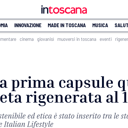
MIA
INNOVAZIONE
MADE IN TOSCANA
MUSICA
SALU
imentare
cinema
giovanisì
muoversi in toscana
eventi
rigene
 la prima capsule 
seta rigenerata al
tenibile ed etica è stato inserito tra le 
Italian Lifestyle