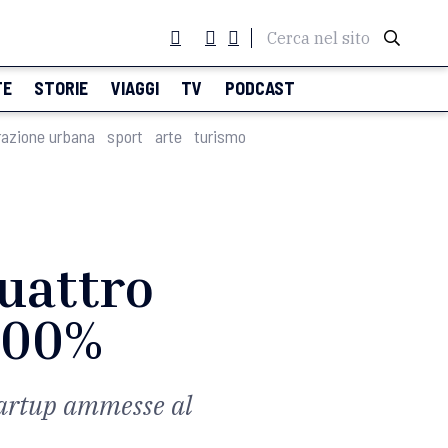
Cerca nel sito
TE
STORIE
VIAGGI
TV
PODCAST
razione urbana
sport
arte
turismo
quattro
 100%
startup ammesse al