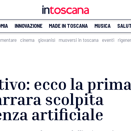
MIA
INNOVAZIONE
MADE IN TOSCANA
MUSICA
SALU
imentare
cinema
giovanisì
muoversi in toscana
eventi
rigene
ivo: ecco la prima
rrara scolpita
enza artificiale