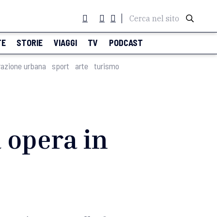
Cerca nel sito
TE
STORIE
VIAGGI
TV
PODCAST
razione urbana
sport
arte
turismo
 opera in