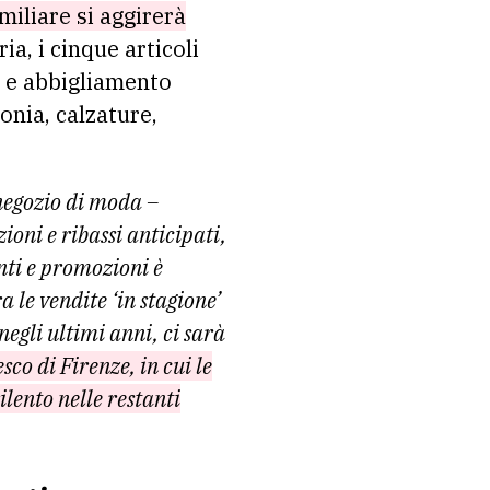
iliare si aggirerà
a, i cinque articoli
a e abbigliamento
onia, calzature,
 negozio di moda –
ioni e ribassi anticipati,
onti e promozioni è
 le vendite ‘in stagione’
egli ultimi anni, ci sarà
co di Firenze, in cui le
ilento nelle restanti