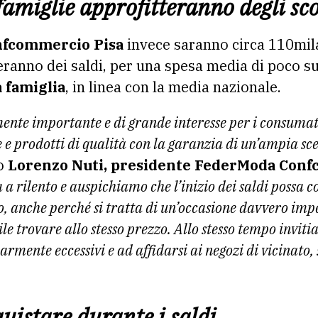
amiglie approfitteranno degli sc
fcommercio Pisa
invece saranno circa 110mila 
eranno dei saldi, per una spesa media di poco su
a famiglia
, in linea con la media nazionale.
te importante e di grande interesse per i consumat
e e prodotti di qualità con la garanzia di un’ampia sc
o
Lorenzo Nuti, presidente FederModa Conf
ta a rilento e auspichiamo che l’inizio dei saldi possa
orio, anche perché si tratta di un’occasione davvero im
ile trovare allo stesso prezzo. Allo stesso tempo invit
larmente eccessivi e ad affidarsi ai negozi di vicinat
quistare durante i saldi