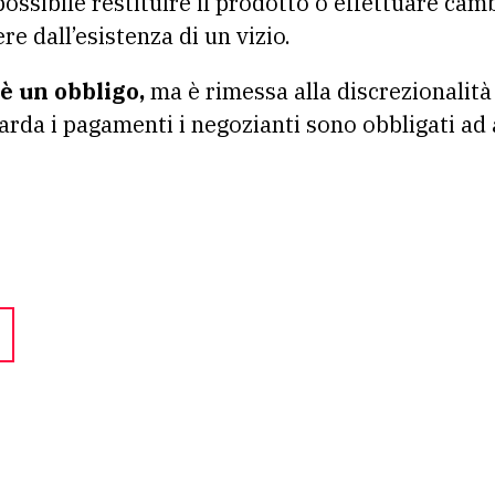
è possibile restituire il prodotto o effettuare cam
e dall’esistenza di un vizio.
è un obbligo,
ma è rimessa alla discrezionalità
rda i pagamenti i negozianti sono obbligati ad a