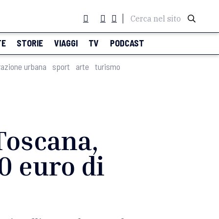
Cerca nel sito
TE
STORIE
VIAGGI
TV
PODCAST
razione urbana
sport
arte
turismo
n Toscana,
0 euro di