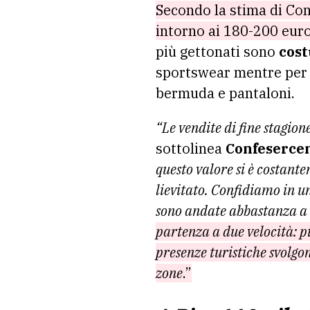
Secondo la stima di Con
intorno ai 180-200 euro
più gettonati sono
cost
sportswear mentre per gl
bermuda e pantaloni.
“Le vendite di fine stagion
sottolinea
Confesercen
questo valore si è costante
lievitato. Confidiamo in u
sono andate abbastanza a s
partenza a due velocità: pi
presenze turistiche svolgon
zone
.”