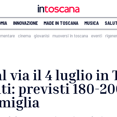
MIA
INNOVAZIONE
MADE IN TOSCANA
MUSICA
SALU
imentare
cinema
giovanisì
muoversi in toscana
eventi
rigene
al via il 4 luglio i
i: previsti 180-20
miglia