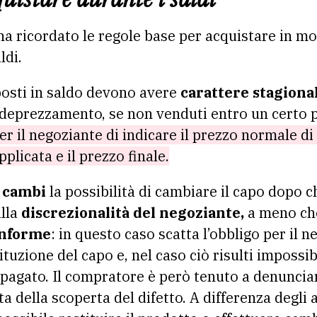
a ricordato le regole base per acquistare in mo
ldi.
posti in saldo devono avere
carattere stagiona
e deprezzamento, se non venduti entro un certo 
per il negoziante di indicare il prezzo normale di 
plicata e il prezzo finale.
i cambi
la possibilità di cambiare il capo dopo ch
alla
discrezionalità del negoziante,
a meno ch
onforme
: in questo caso scatta l’obbligo per il n
tuzione del capo e, nel caso ciò risulti impossibi
 pagato. Il compratore è però tenuto a denunciare
a della scoperta del difetto. A differenza degli 