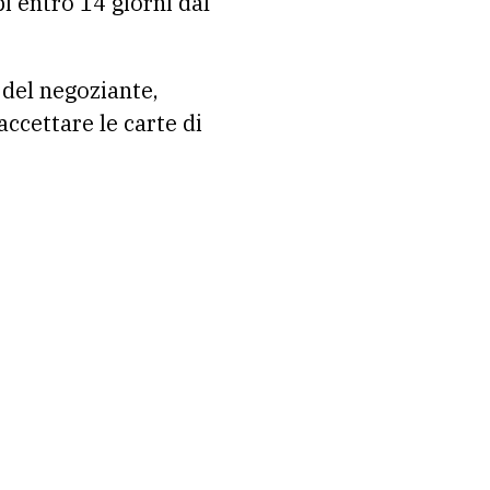
bi entro 14 giorni dal
 del negoziante,
ccettare le carte di