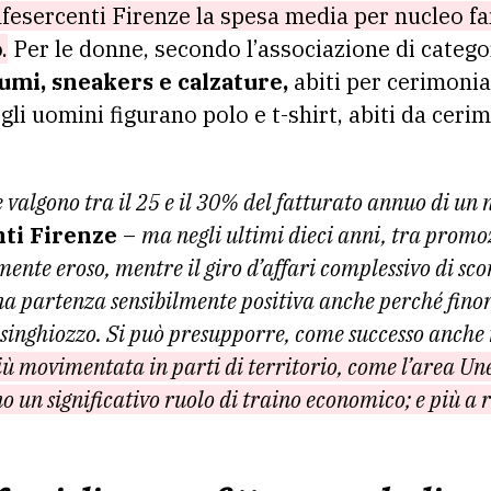
fesercenti Firenze la spesa media per nucleo fam
.
Per le donne, secondo l’associazione di categori
umi, sneakers e calzature,
abiti per cerimoni
i uomini figurano polo e t-shirt, abiti da cerim
e valgono tra il 25 e il 30% del fatturato annuo di un
ti Firenze
–
ma negli ultimi dieci anni, tra promoz
mente eroso, mentre il giro d’affari complessivo di sc
na partenza sensibilmente positiva anche perché finora
inghiozzo. Si può presupporre, come successo anche n
ù movimentata in parti di territorio, come l’area Unes
o un significativo ruolo di traino economico; e più a r