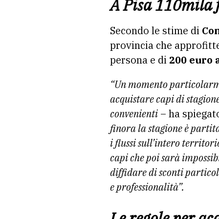
A Pisa 110mila f
Secondo le stime di
Con
provincia che approfitt
persona e di
200 euro 
“Un momento particolarmen
acquistare capi di stagion
convenienti
– ha spiegat
finora la stagione è parti
i flussi sull’intero territ
capi che poi sarà impossib
diffidare di sconti partico
e professionalità”.
Le regole per ac